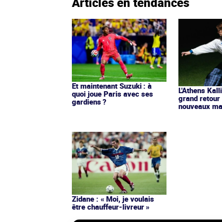
Articles en tendances
Et maintenant Suzuki : à
L'Athens Kall
quoi joue Paris avec ses
grand retour
gardiens ?
nouveaux mai
Zidane : « Moi, je voulais
être chauffeur-livreur »