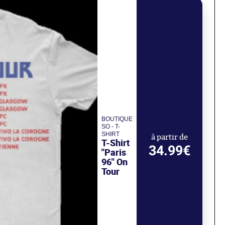
BOUTIQUE
SO - T-
SHIRT
à partir de
T-Shirt
34.99€
"Paris
96" On
Tour