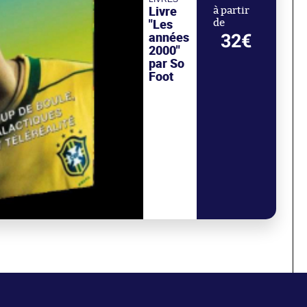
Livre
à partir
"Les
de
années
32€
2000"
par So
Foot