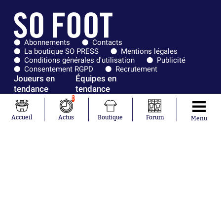
Abonnements
Contacts
La boutique SO PRESS
Mentions légales
Conditions générales d'utilisation
Publicité
Consentement RGPD
Recrutement
Joueurs en
Équipes en
tendance
tendance
0
Maghnes
Paris Saint-
Akliouche
Germain
Accueil
Actus
Boutique
Forum
Menu
Mohamed
Olympique de
Salah
Marseille
Lionel Messi
Real Madrid
Ferrán Torres
FIFA
Kilian Corredor
Olympique
Franco
lyonnais
Mastantuono
AS Monaco
Orel Mangala
FC Barcelone
Rio Mavuba
Argentine
Rodri
RC Strasbourg
Mika Godts
Trabzonspor