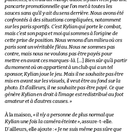
pancarte promotionnelle que l’on met à toutes les
sauces sans qu’il y ait du sens derrière. Nous avons été
confrontés à des situations compliquées, notamment
sur les paris sportifs. C’est Kylian qui porte le combat,
mais c’est son papa et moi qui sommes à l’origine de
cette prise de position. Nous venons d’un milieu où ces
paris sont un véritable fléau. Nous ne sommes pas
contre, mais nous ne voulons pas être payés pour
mettre en avant ces marques-là.
[…]
Bien sûr qu’à partir
du moment où on appartient à un club qui a un tel
sponsor, Kylian joue le jeu. Mais il ne souhaite pas être
mis en avant sur les visuels, il veut être au fond sur la
photo. Et d’ailleurs, il ne souhaite pas être payé. Ce que
génère Kylian en droit à l’image est redistribué au foot
amateur et à d’autres causes.
»
À la maison,
« il n’y a personne de plus normal que
Kylian une fois la caméra éteinte
»
, assure-t-elle.
D’ailleurs, elle ajoute :
« Je ne suis même pas sûre que