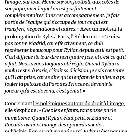
l’image, sur tout. Même sur son football, aux côtés de
son papa, avec lequel on est parfaitement
complémentaires dans cet accompagnement. Je fais
partie de l’équipe qui s’occupe de tout ce qui est
transfert, négociations et autres.
»
Avec un mot sur la
prolongation de Kyks à Paris, l’été dernier :
« Ce n’est
pas contre Madrid, car effectivement, ce club
représente beaucoup pour Kylian depuis qu’il est petit.
C’est difficile de leur dire non quatre fois, et c’est ce qu’il
a fait. Nous avons toujours été réglo. Quand Kylian a
voulu rester à Paris, c’était sa décision. Je suis contente
qu’il l’ait prise, car se dire qu’un enfant de banlieue a pu
fouler la pelouse du Parc des Princes et devenir le
joueur qu’il est devenu, c’est génial. »
Concernant
les polémiques autour du droit à l’image
,
elle s’explique :
«
Chez les enfants, tout passe par le
mimétisme. Quand Kylian était petit, si Zidane et
Ronaldo avaient mangé des épinards sur des
publicités, il en aurait mangé aussi. Kylian n’est pas une