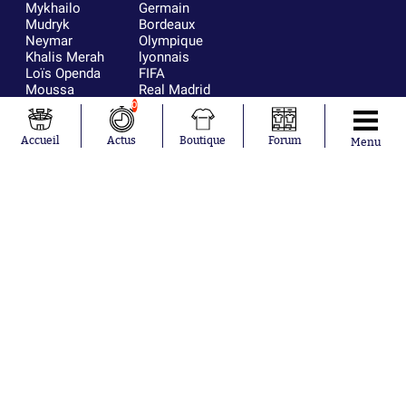
Mykhailo
Germain
Mudryk
Bordeaux
Neymar
Olympique
Khalis Merah
lyonnais
Loïs Openda
FIFA
Moussa
Real Madrid
Niakhaté
RC Strasbourg
0
Nicolás
AC Milan
Tagliafico
France
Accueil
Actus
Boutique
Forum
Menu
Pavel Šulc
RC Lens
Josh Maja
Gauthier Hein