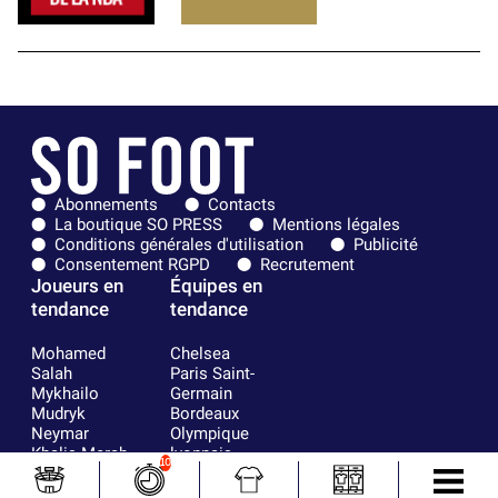
Abonnements
Contacts
La boutique SO PRESS
Mentions légales
Conditions générales d'utilisation
Publicité
Consentement RGPD
Recrutement
Joueurs en
Équipes en
tendance
tendance
Mohamed
Chelsea
Salah
Paris Saint-
Mykhailo
Germain
Mudryk
Bordeaux
Neymar
Olympique
Khalis Merah
lyonnais
10
Loïs Openda
FIFA
Moussa
Real Madrid