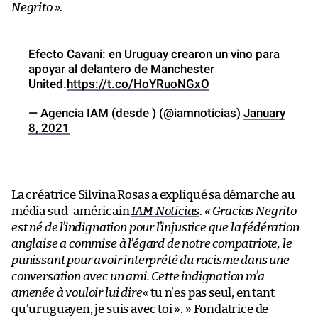
Negrito »
.
Efecto Cavani: en Uruguay crearon un vino para
apoyar al delantero de Manchester
United.
https://t.co/HoYRuoNGxO
— Agencia IAM (desde ) (@iamnoticias)
January
8, 2021
La créatrice Silvina Rosas a expliqué sa démarche au
média sud-américain
IAM Noticias
.
« Gracias Negrito
est né de l’indignation pour l’injustice que la fédération
anglaise a commise à l’égard de notre compatriote, le
punissant pour avoir interprété du racisme dans une
conversation avec un ami. Cette indignation m’a
amenée à vouloir lui dire
« tu n’es pas seul, en tant
qu’uruguayen, je suis avec toi ». » Fondatrice de