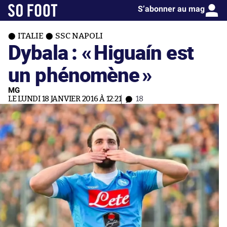
S’abonner au mag
ITALIE
SSC NAPOLI
Dybala : «
Higuaín est
un phénomène
»
MG
LE LUNDI 18 JANVIER 2016 À 12:21
18