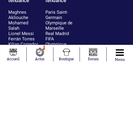
tendance
tendance
Maghnes
Paris Saint-
Akliouche
Germain
Mohamed
Olympique de
Salah
Marseille
Lionel Messi
Real Madrid
Ferrán Torres
FIFA
Kilian Corredor
Olympique
0
Franco
lyonnais
Mastantuono
AS Monaco
Accueil
Actus
Boutique
Forum
Orel Mangala
FC Barcelone
Menu
Rio Mavuba
Argentine
Rodri
RC Strasbourg
Mika Godts
Trabzonspor