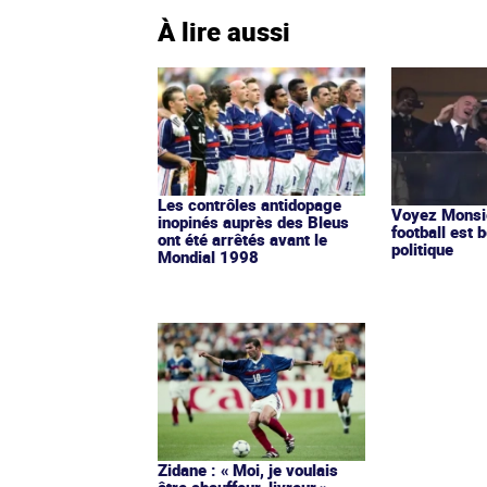
À lire aussi
Les contrôles antidopage
Voyez Monsie
inopinés auprès des Bleus
football est b
ont été arrêtés avant le
politique
Mondial 1998
Zidane : « Moi, je voulais