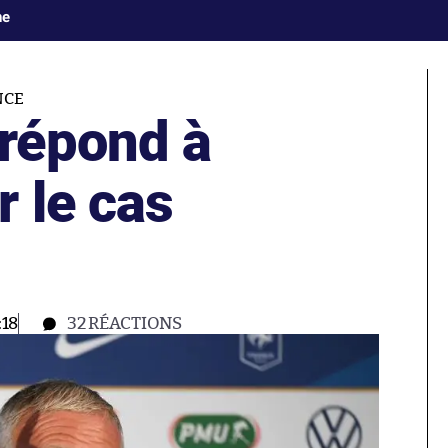
ne
NCE
répond à
 le cas
:18
32
RÉACTIONS