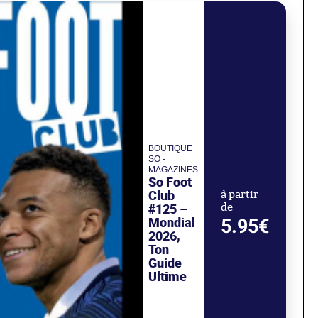
BOUTIQUE
SO -
MAGAZINES
So Foot
Club
à partir
#125 –
de
Mondial
5.95€
2026,
Ton
Guide
Ultime