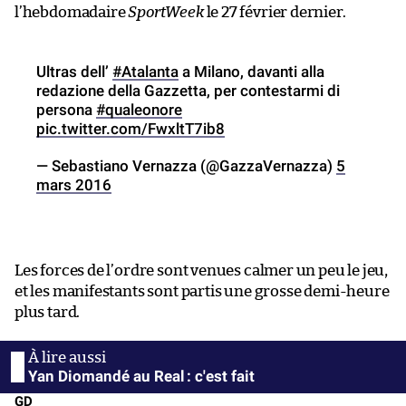
l’hebdomadaire
SportWeek
le 27 février dernier.
Ultras dell’
#Atalanta
a Milano, davanti alla
redazione della Gazzetta, per contestarmi di
persona
#qualeonore
pic.twitter.com/FwxltT7ib8
— Sebastiano Vernazza (@GazzaVernazza)
5
mars 2016
Les forces de l’ordre sont venues calmer un peu le jeu,
et les manifestants sont partis une grosse demi-heure
plus tard.
Yan Diomandé au Real : c'est fait
GD