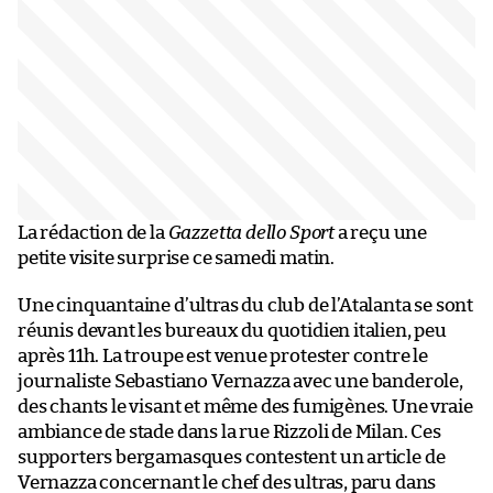
La rédaction de la
Gazzetta dello Sport
a reçu une
petite visite surprise ce samedi matin.
Une cinquantaine d’ultras du club de l’Atalanta se sont
réunis devant les bureaux du quotidien italien, peu
après 11h. La troupe est venue protester contre le
journaliste Sebastiano Vernazza avec une banderole,
des chants le visant et même des fumigènes. Une vraie
ambiance de stade dans la rue Rizzoli de Milan. Ces
supporters bergamasques contestent un article de
Vernazza concernant le chef des ultras, paru dans