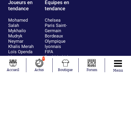
Joueurs en
Équipes en
tendance
tendance
Mohamed
Chelsea
Salah
Paris Saint-
Mykhailo
Germain
Mudryk
Bordeaux
Neymar
Olympique
Khalis Merah
lyonnais
Loïs Openda
FIFA
Moussa
Real Madrid
10
Niakhaté
RC Strasbourg
Nicolás
AC Milan
Accueil
Actus
Boutique
Forum
Menu
Tagliafico
France
Pavel Šulc
RC Lens
Josh Maja
Gauthier Hein