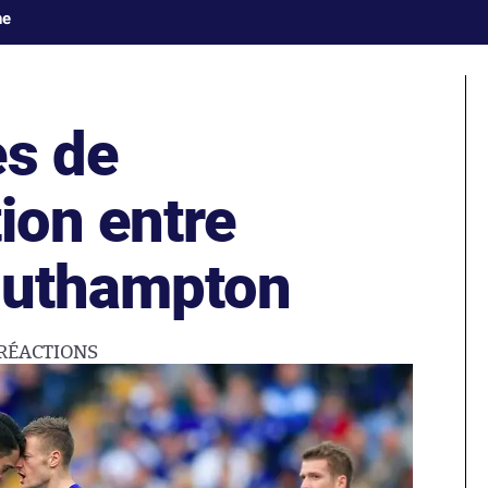
ne
es de
on entre
outhampton
RÉACTIONS