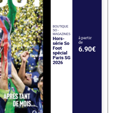
BOUTIQUE
SO -
MAGAZINES
Hors-
à partir
série So
de
Foot
6.90€
spécial
Paris SG
2026