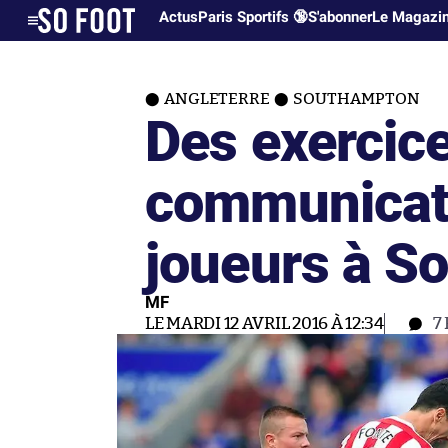
Actus
Paris Sportifs 🔞
S'abonner
Le Magazi
ANGLETERRE
SOUTHAMPTON
Des exercic
communicati
joueurs à S
MF
LE MARDI 12 AVRIL 2016 À 12:34
7