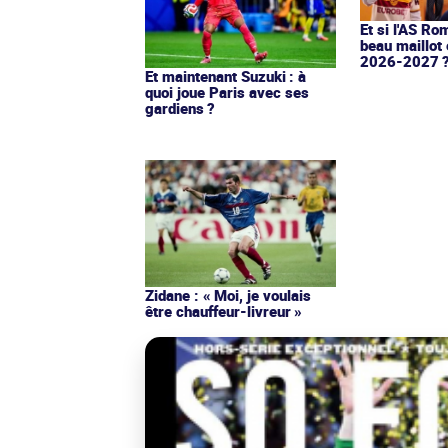
Et si l'AS Ro
beau maillot 
2026-2027 
Et maintenant Suzuki : à
quoi joue Paris avec ses
gardiens ?
Zidane : « Moi, je voulais
être chauffeur-livreur »