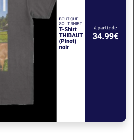
BOUTIQUE
SO - T-SHIRT
T-Shirt
à partir de
34.99€
THIBAUT
(Pinot)
noir