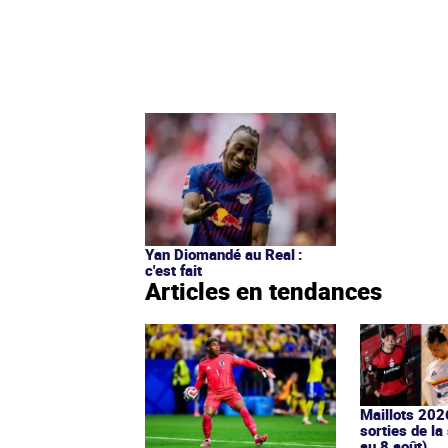
Yan Diomandé au Real :
c'est fait
Articles en tendances
Maillots 202
sorties de la
au 8 août)