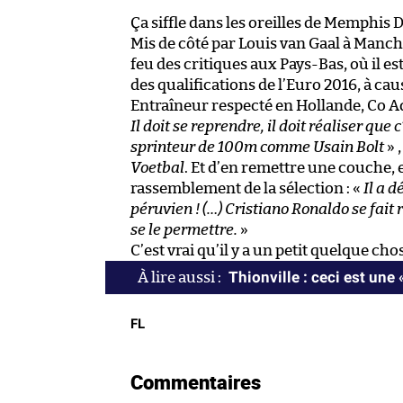
Ça siffle dans les oreilles de Memphis
Mis de côté par Louis van Gaal à Manche
feu des critiques aux Pays-Bas, où il es
des qualifications de l’Euro 2016, à ca
Entraîneur respecté en Hollande, Co Adr
Il doit se reprendre, il doit réaliser que 
sprinteur de 100m comme Usain Bolt
» 
Voetbal
. Et d’en remettre une couche, 
rassemblement de la sélection : «
Il a 
péruvien ! (…) Cristiano Ronaldo se fait
se le permettre.
»
C’est vrai qu’il y a un petit quelque ch
Thionville : ceci est une 
FL
Commentaires