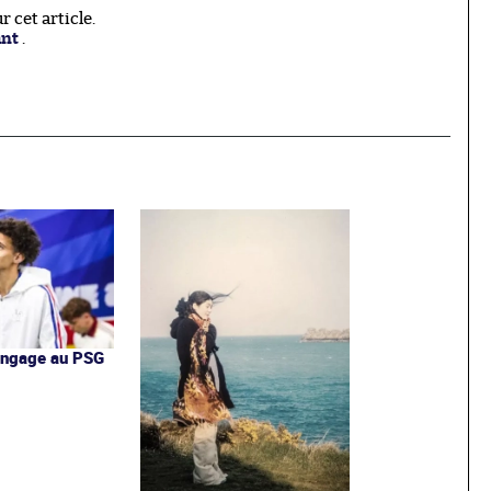
 cet article.
ant
.
'engage au PSG