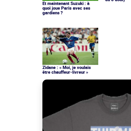
Et maintenant Suzuki : à
quoi joue Paris avec ses
gardiens ?
Zidane : « Moi, je voulais
être chauffeur-livreur »