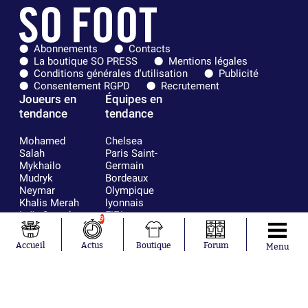
Abonnements
Contacts
La boutique SO PRESS
Mentions légales
Conditions générales d'utilisation
Publicité
Consentement RGPD
Recrutement
Joueurs en
Équipes en
tendance
tendance
Mohamed
Chelsea
Salah
Paris Saint-
Mykhailo
Germain
Mudryk
Bordeaux
Neymar
Olympique
Khalis Merah
lyonnais
Loïs Openda
FIFA
9
Moussa
Real Madrid
Niakhaté
RC Strasbourg
Accueil
Actus
Boutique
Forum
Menu
Nicolás
AC Milan
Tagliafico
France
Pavel Šulc
RC Lens
Josh Maja
Gauthier Hein