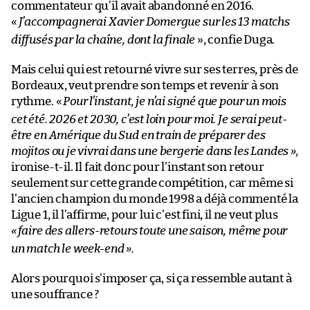
commentateur qu’il avait abandonné en 2016.
«
J’accompagnerai Xavier Domergue sur les 13 matchs
diffusés par la chaîne, dont la finale
», confie Duga.
Mais celui qui est retourné vivre sur ses terres, près de
Bordeaux, veut prendre son temps et revenir à son
rythme. «
Pour l’instant, je n’ai signé que pour un mois
cet été. 2026 et 2030, c’est loin pour moi. Je serai peut-
être en Amérique du Sud en train de préparer des
mojitos ou je vivrai dans une bergerie dans les Landes
»,
ironise-t-il. Il fait donc pour l’instant son retour
seulement sur cette grande compétition, car même si
l’ancien champion du monde 1998 a déjà commenté la
Ligue 1, il l’affirme, pour lui c’est fini, il ne veut plus
«
faire des allers-retours toute une saison, même pour
un match le week-end ».
Alors pourquoi s’imposer ça, si ça ressemble autant à
une souffrance ?