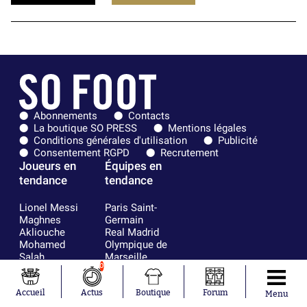
Abonnements
Contacts
La boutique SO PRESS
Mentions légales
Conditions générales d'utilisation
Publicité
Consentement RGPD
Recrutement
Joueurs en
Équipes en
tendance
tendance
Lionel Messi
Paris Saint-
Maghnes
Germain
Akliouche
Real Madrid
Mohamed
Olympique de
Salah
Marseille
0
Neymar
FIFA
Julián Álvarez
FC Barcelone
Ferrán Torres
Argentine
Accueil
Actus
Boutique
Forum
Menu
Kilian Corredor
Olympique