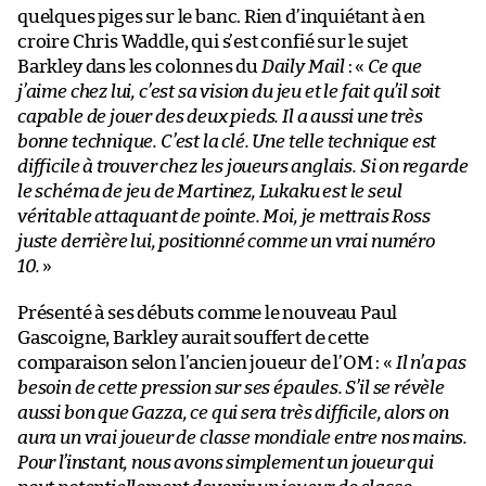
quelques piges sur le banc. Rien d’inquiétant à en
croire Chris Waddle, qui s’est confié sur le sujet
Barkley dans les colonnes du
Daily Mail
: «
Ce que
j’aime chez lui, c’est sa vision du jeu et le fait qu’il soit
capable de jouer des deux pieds. Il a aussi une très
bonne technique. C’est la clé. Une telle technique est
difficile à trouver chez les joueurs anglais. Si on regarde
le schéma de jeu de Martinez, Lukaku est le seul
véritable attaquant de pointe. Moi, je mettrais Ross
juste derrière lui, positionné comme un vrai numéro
10.
»
Présenté à ses débuts comme le nouveau Paul
Gascoigne, Barkley aurait souffert de cette
comparaison selon l’ancien joueur de l’OM : «
Il n’a pas
besoin de cette pression sur ses épaules. S’il se révèle
aussi bon que Gazza, ce qui sera très difficile, alors on
aura un vrai joueur de classe mondiale entre nos mains.
Pour l’instant, nous avons simplement un joueur qui