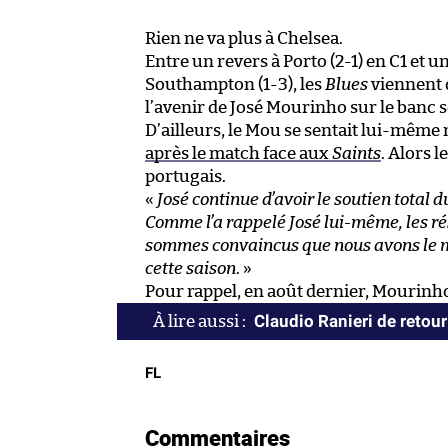
Rien ne va plus à Chelsea.
Entre un revers à Porto (2-1) en C1 et 
Southampton (1-3), les
Blues
viennent d
l’avenir de José Mourinho sur le banc 
D’ailleurs, le Mou se sentait lui-mê
après le match face aux
Saints
. Alors 
portugais.
«
José continue d’avoir le soutien total d
Comme l’a rappelé José lui-même, les ré
sommes convaincus que nous avons le m
cette saison
. »
Pour rappel, en août dernier, Mourinho
Claudio Ranieri de retour
FL
Commentaires