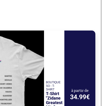
BOUTIQUE
SO - T-
SHIRT
à partir de
T-Shirt
34.99€
"Zidane
Greatest