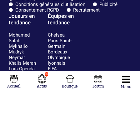
Conditions générales d'utilisation
Publicité
Consentement RGPD
Recrutement
Joueurs en
Équipes en
tendance
tendance
Mohamed
Chelsea
Salah
Paris Saint-
Mykhailo
Germain
Mudryk
Bordeaux
Neymar
Olympique
Khalis Merah
lyonnais
Loïs Openda
FIFA
Moussa
Real Madrid
10
Niakhaté
RC Strasbourg
Nicolás
AC Milan
Accueil
Actus
Boutique
Forum
Menu
Tagliafico
France
Pavel Šulc
RC Lens
Josh Maja
Gauthier Hein