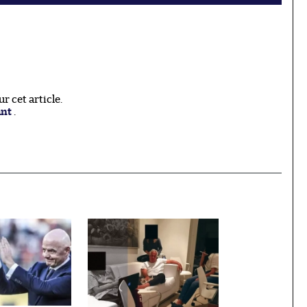
 cet article.
ant
.