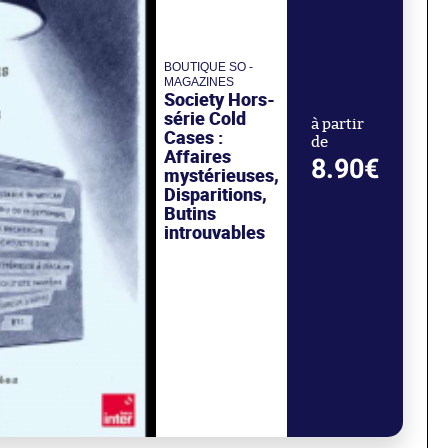
BOUTIQUE SO -
MAGAZINES
Society Hors-
série Cold
à partir
Cases :
de
Affaires
8.90€
mystérieuses,
Disparitions,
Butins
introuvables