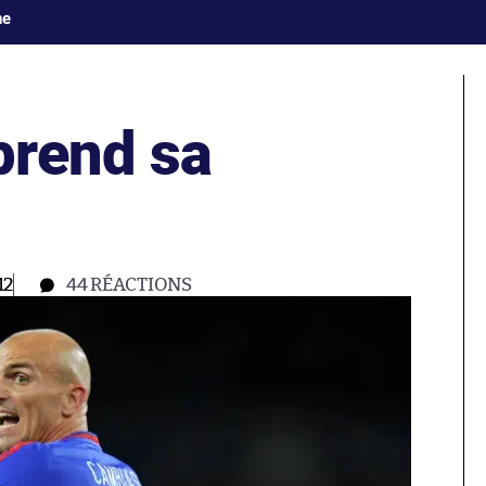
ne
prend sa
12
44
RÉACTIONS