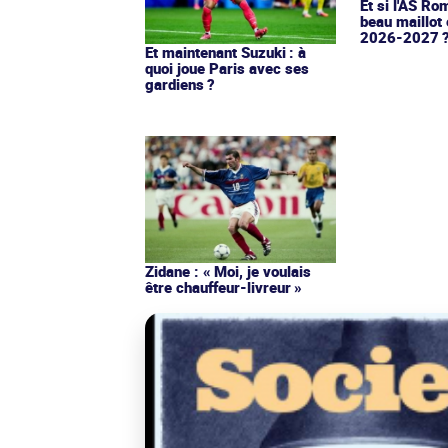
Et si l'AS Ro
beau maillot 
2026-2027 
Et maintenant Suzuki : à
quoi joue Paris avec ses
gardiens ?
Zidane : « Moi, je voulais
être chauffeur-livreur »