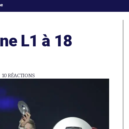
ne
ne L1 à 18
10
RÉACTIONS