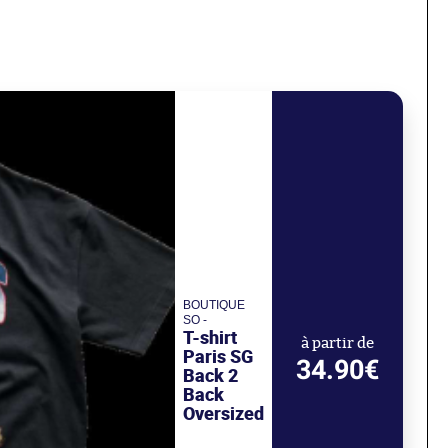
BOUTIQUE
SO -
T-shirt
à partir de
Paris SG
34.90€
Back 2
Back
Oversized