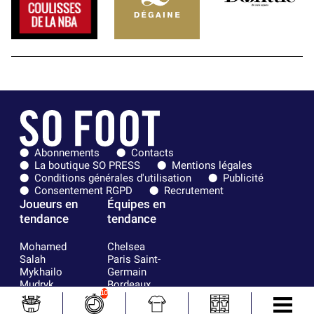
Abonnements
Contacts
La boutique SO PRESS
Mentions légales
Conditions générales d'utilisation
Publicité
Consentement RGPD
Recrutement
Joueurs en
Équipes en
tendance
tendance
Mohamed
Chelsea
Salah
Paris Saint-
Mykhailo
Germain
Mudryk
Bordeaux
10
Neymar
Olympique
Khalis Merah
lyonnais