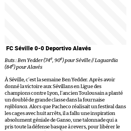
FC Séville 0-0 Deportivo Alavés
e
e
Buts : Ben Yedder (74
, 90
) pour Séville // Laguardia
e
(84
) pour Alavés
À Séville, c’est la semaine Ben Yedder. Après avoir
donné la victoire aux Sévillans en Ligue des
champions contre Lyon, l’ancien Toulousain a planté
un doublé de grande classe dans la fournaise
rojiblanca
. Alors que Pacheco réalisait un festival dans
les cages avec huit arrêts, il a fallu une inspiration
absolument géniale de Ganso, une talonnade qui a
pris toute la défense basque à revers, pour libérer le