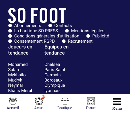
Abonnements
Contacts
La boutique SO PRESS
Mentions légales
Conditions générales d'utilisation
Publicité
Consentement RGPD
Recrutement
Joueurs en
Équipes en
tendance
tendance
Mohamed
Chelsea
Salah
Paris Saint-
Mykhailo
Germain
Mudryk
Bordeaux
Neymar
Olympique
Khalis Merah
lyonnais
Loïs Openda
FIFA
10
Moussa
Real Madrid
Niakhaté
RC Strasbourg
Accueil
Actus
Boutique
Forum
Menu
Nicolás
AC Milan
Tagliafico
France
Pavel Šulc
RC Lens
Josh Maja