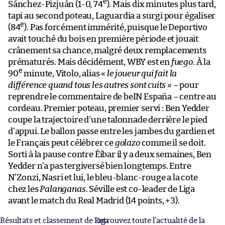
e
Sánchez-Pizjuán (1-0, 74
). Mais dix minutes plus tard,
tapi au second poteau, Laguardia a surgi pour égaliser
e
(84
). Pas forcément immérité, puisque le Deportivo
avait touché du bois en première période et jouait
crânement sa chance, malgré deux remplacements
prématurés. Mais décidément, WBY est en
fuego
. À la
e
90
minute, Vitolo, alias «
le joueur qui fait la
différence quand tous les autres sont cuits
» – pour
reprendre le commentaire de beIN España – centre au
cordeau. Premier poteau, premier servi : Ben Yedder
coupe la trajectoire d’une talonnade derrière le pied
d’appui. Le ballon passe entre les jambes du gardien et
le Français peut célébrer ce
golazo
comme il se doit.
Sorti à la pause contre Éibar il y a deux semaines, Ben
Yedder n’a pas tergiversé bien longtemps. Entre
N’Zonzi, Nasri et lui, le bleu-blanc-rouge a la cote
chez les
Palanganas
. Séville est co-leader de Liga
avant le match du Real Madrid (14 points, +3).
Résultats et classement de Liga
Retrouvez toute l’actualité de la