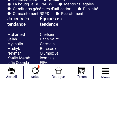
La boutique SO PRESS
Mentions légales
Conditions générales d'utilisation
Publicité
Consentement RGPD
Recrutement
Joueurs en
Équipes en
tendance
tendance
Mohamed
Chelsea
Salah
Paris Saint-
Mykhailo
Germain
Mudryk
Bordeaux
Neymar
Olympique
Khalis Merah
lyonnais
Loïs Openda
FIFA
Moussa
Real Madrid
2
Niakhaté
RC Strasbourg
Nicolás
AC Milan
Accueil
Actus
Boutique
Forum
Menu
Tagliafico
France
Pavel Šulc
RC Lens
Josh Maja
Gauthier Hein