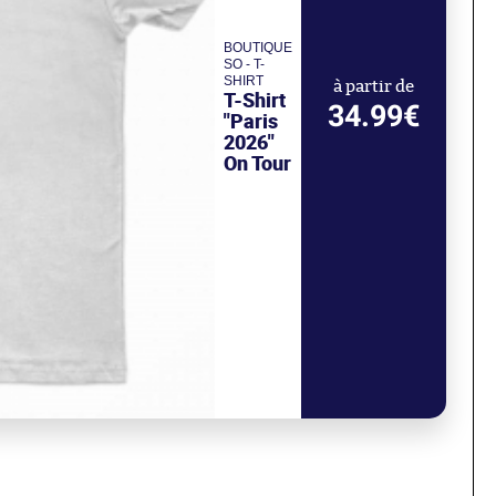
BOUTIQUE
SO - T-
SHIRT
à partir de
T-Shirt
34.99€
"Paris
2026"
On Tour