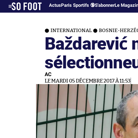
Actus
Paris Sportifs 🔞
S'abonner
Le Magazi
INTERNATIONAL
BOSNIE-HERZÉ
Baždarević n
sélectionneu
AC
LE MARDI 05 DÉCEMBRE 2017 À 11:53