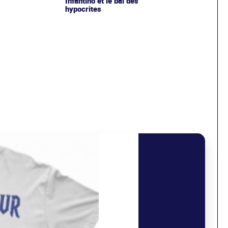
Infantino et le bal des
hypocrites