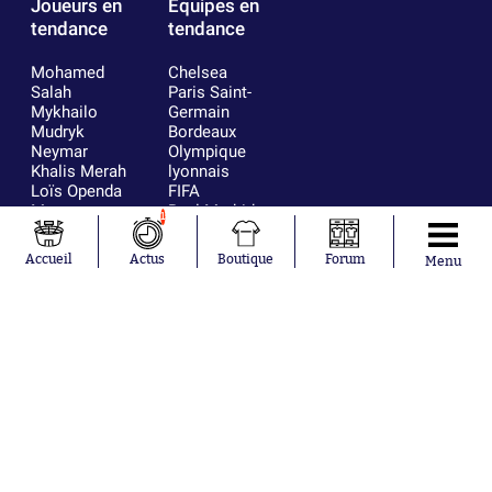
Joueurs en
Équipes en
tendance
tendance
Mohamed
Chelsea
Salah
Paris Saint-
Mykhailo
Germain
Mudryk
Bordeaux
Neymar
Olympique
Khalis Merah
lyonnais
Loïs Openda
FIFA
Moussa
Real Madrid
1
Niakhaté
RC Strasbourg
Nicolás
AC Milan
Accueil
Actus
Boutique
Forum
Menu
Tagliafico
France
Pavel Šulc
RC Lens
Josh Maja
Gauthier Hein