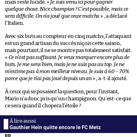
mais reste lucide. «
Je suis venu ici pour gagner
quelque chose. Nice champion ? C’est possible, mais ce
sera difficile. On n’a joué que onze matchs
» , a déclaré
l’Italien.
Avec six buts au compteur en cinq matchs, l’attaquant
est un grand artisan du succès niçois cette saison,
mais pourtant, il ne se montre pas totalement satisfait.
«
Ce n’est pas suffisant. Je veux marquer encore plus de
buts. Je me sens bien, mais je ne suis pas au top. Je ne
m’estime pas à mon meilleur niveau. Je suis à 60 – 70%
parce que je n’ai pas joué depuis un an
» , a-t-il ajouté.
À ceux qui se posaient la question, pour l’instant,
Mario n’a donc pris qu’un champignon. Qu’est-ce que
ce sera quand il chopera l’étoile ?
Gauthier Hein quitte encore le FC Metz
RR