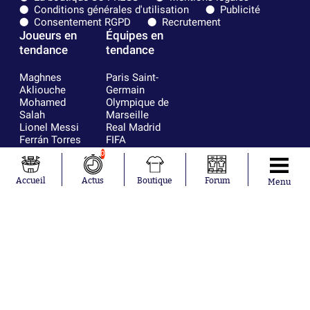
Conditions générales d'utilisation
Publicité
Consentement RGPD
Recrutement
Joueurs en
Équipes en
tendance
tendance
Maghnes
Paris Saint-
Akliouche
Germain
Mohamed
Olympique de
Salah
Marseille
Lionel Messi
Real Madrid
Ferrán Torres
FIFA
Kilian Corredor
Olympique
0
Franco
lyonnais
Mastantuono
AS Monaco
Accueil
Actus
Boutique
Forum
Menu
Orel Mangala
FC Barcelone
Rio Mavuba
Argentine
Rodri
RC Strasbourg
Mika Godts
Trabzonspor