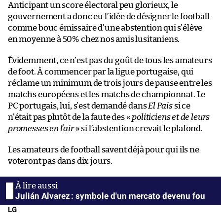
Anticipant un score électoral peu glorieux, le
gouvernement a donc eu l’idée de désigner le football
comme bouc émissaire d’une abstention qui s’élève
en moyenne à 50% chez nos amis lusitaniens.
Évidemment, ce n’est pas du goût de tous les amateurs
de foot. À commencer par la ligue portugaise, qui
réclame un minimum de trois jours de pause entre les
matchs européens et les matchs de championnat. Le
PC portugais, lui, s’est demandé dans
El Pais
si ce
n’était pas plutôt de la faute des «
politiciens et de leurs
promesses en l’air
» si l’abstention crevait le plafond.
Les amateurs de football savent déjà pour qui ils ne
voteront pas dans dix jours.
Julián Alvarez : symbole d'un mercato devenu fou
LG