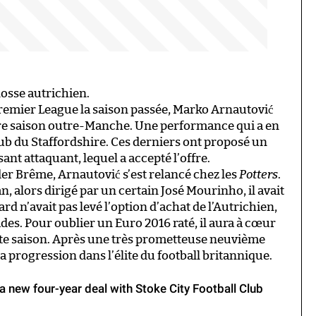
losse autrichien.
Premier League la saison passée, Marko Arnautović
eure saison outre-Manche. Une performance qui a en
lub du Staffordshire. Ces derniers ont proposé un
nt attaquant, lequel a accepté l’offre.
r Brême, Arnautović s’est relancé chez les
Potters
.
an, alors dirigé par un certain José Mourinho, il avait
ard n’avait pas levé l’option d’achat de l’Autrichien,
es. Pour oublier un Euro 2016 raté, il aura à cœur
ette saison. Après une très prometteuse neuvième
a progression dans l’élite du football britannique.
 new four-year deal with Stoke City Football Club