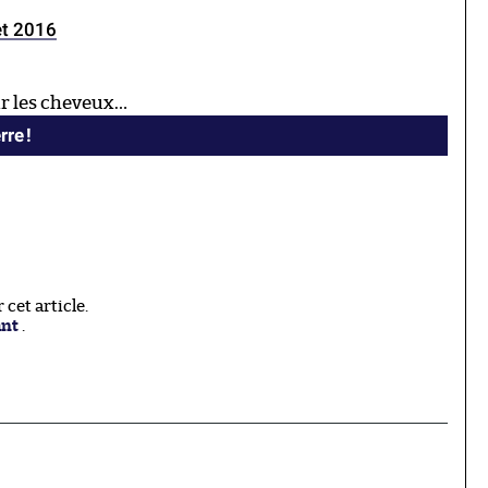
let 2016
sur les cheveux…
re !
cet article.
ant
.