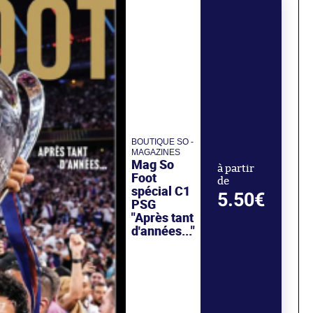
BOUTIQUE SO -
MAGAZINES
Mag So
à partir
Foot
de
spécial C1
5.50€
PSG
"Après tant
d'années..."