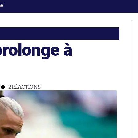
ne
prolonge à
2
RÉACTIONS