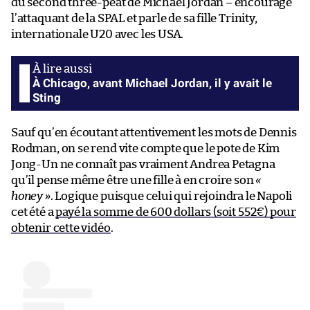
du second three-peat de Michael Jordan – encourage
l’attaquant de la SPAL et parle de sa fille Trinity,
internationale U20 avec les USA.
À Chicago, avant Michael Jordan, il y avait le
Sting
Sauf qu’en écoutant attentivement les mots de Dennis
Rodman, on se rend vite compte que le pote de Kim
Jong-Un ne connaît pas vraiment Andrea Petagna
qu’il pense même être une fille à en croire son
«
honey »
. Logique puisque celui qui rejoindra le Napoli
cet été a
payé la somme de 600 dollars (soit 552€) pour
obtenir cette vidéo
.