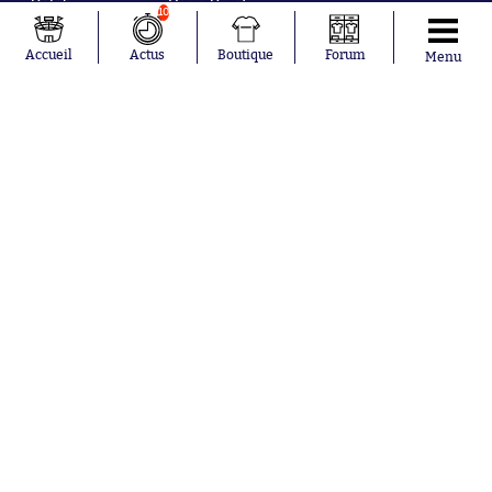
Salah
Paris Saint-
10
Mykhailo
Germain
Mudryk
Bordeaux
Accueil
Actus
Boutique
Forum
Menu
Neymar
Olympique
Khalis Merah
lyonnais
Loïs Openda
FIFA
Moussa
Real Madrid
Niakhaté
RC Strasbourg
Nicolás
AC Milan
Tagliafico
France
Pavel Šulc
RC Lens
Josh Maja
Gauthier Hein