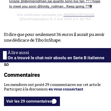
Grazie @dennisrodman,sai quanto sono tuo fan ?? I hope
to meet you soon @trinity_rodman , Keep going ??⚽️
Une publication partagée par
ANDREA PETAGNA
(@andreapetagna) le 3 Juin 2020 à 3 :56 PDT
Et dire que pour seulement 36 euros il aurait pu avoir
une dédicace de Tibo InShape.
On a trouvé le chat noir absolu en Serie B italienne
SO
Commentaires
Les membres ont posté 29 commentaires sur cet article.
Participez à la discussion
en vous connectant
.
Voir les 29 commentaires