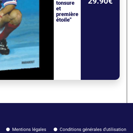
29.90€
tonsure
et
première
étoile"
Mentions légales
Conditions générales d'utilisation