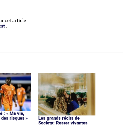
 cet article.
ant
.
 : « Ma vie,
 des risques »
Les grands récits de
Society: Rester vivantes