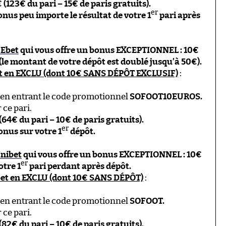
 (123€ du pari – 15€ de paris gratuits).
er
bonus peu importe le résultat de votre 1
pari après
Ebet
qui vous offre un bonus EXCEPTIONNEL : 10€
(le montant de votre dépôt est doublé jusqu’à 50€).
et en EXCLU (dont 10€ SANS DÉPÔT EXCLUSIF)
:
en entrant le code promotionnel
SOFOOT10EUROS.
 ce pari.
(64€ du pari – 10€ de paris gratuits).
er
bonus sur votre 1
dépôt.
nibet
qui vous offre un bonus EXCEPTIONNEL : 10€
er
tre 1
pari perdant après dépôt.
ibet en EXCLU (dont 10€ SANS DÉPÔT)
:
en entrant le code promotionnel
SOFOOT.
 ce pari.
(82€ du pari – 10€ de paris gratuits).