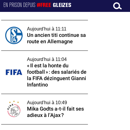
EN PRISON DEPUIS
#FREE
GLEIZES
Aujourd'hui à 11:11
Un ancien titi continue sa
route en Allemagne
Aujourd'hui à 11:04
« Il est la honte du
football » : des salariés de
la FIFA dézinguent Gianni
Infantino
Aujourd'hui à 10:49
Mika Godts a-t-il fait ses
adieux à l’Ajax ?