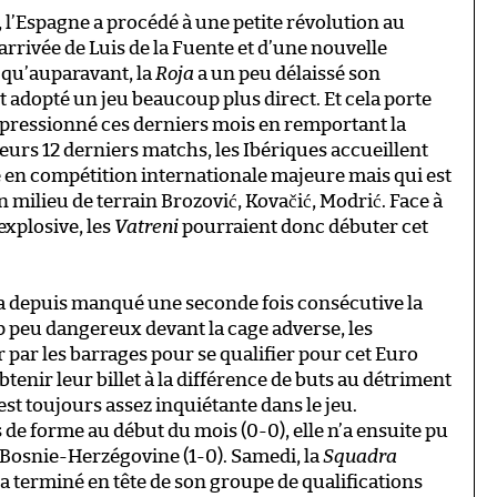
 l’Espagne a procédé à une petite révolution au
’arrivée de Luis de la Fuente et d’une nouvelle
 qu’auparavant, la
Roja
a un peu délaissé son
t adopté un jeu beaucoup plus direct. Et cela porte
mpressionné ces derniers mois en remportant la
eurs 12 derniers matchs, les Ibériques accueillent
le en compétition internationale majeure mais qui est
n milieu de terrain Brozović, Kovačić, Modrić. Face à
explosive, les
Vatreni
pourraient donc débuter cet
 a depuis manqué une seconde fois consécutive la
 peu dangereux devant la cage adverse, les
r par les barrages pour se qualifier pour cet Euro
btenir leur billet à la différence de buts au détriment
est toujours assez inquiétante dans le jeu.
e forme au début du mois (0-0), elle n’a ensuite pu
a Bosnie-Herzégovine (1-0). Samedi, la
Squadra
 a terminé en tête de son groupe de qualifications