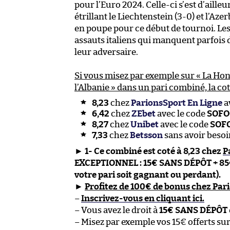
pour l’Euro 2024. Celle-ci s’est d’aille
étrillant le Liechtenstein (3-0) et l’Aze
en poupe pour ce début de tournoi. Les
assauts italiens qui manquent parfois 
leur adversaire.
Si vous misez par exemple sur « La Hongr
l’Albanie » dans un pari combiné, la cot
8,23
chez
ParionsSport En Ligne
a
6,42
chez
ZEbet
avec le code
SOFO
8,27
chez
Unibet
avec le code
SOF
7,33
chez
Betsson
sans avoir besoi
►
1- Ce combiné est coté à 8,23 chez
P
EXCEPTIONNEL : 15€ SANS DÉPÔT + 85€
votre pari soit gagnant ou perdant).
►
Profitez de 100€ de bonus chez Pa
–
Inscrivez-vous en cliquant ici.
– Vous avez le droit à
15€ SANS DÉPÔT
– Misez par exemple vos 15€ offerts sur