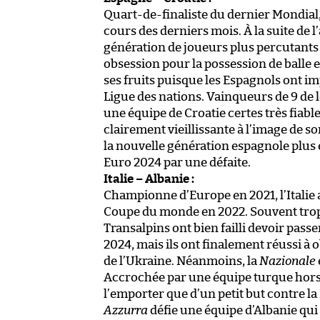
Quart-de-finaliste du dernier Mondial,
cours des derniers mois. À la suite de l
génération de joueurs plus percutants
obsession pour la possession de balle e
ses fruits puisque les Espagnols ont i
Ligue des nations. Vainqueurs de 9 de l
une équipe de Croatie certes très fiab
clairement vieillissante à l’image de so
la nouvelle génération espagnole plus 
Euro 2024 par une défaite.
Italie – Albanie :
Championne d’Europe en 2021, l’Italie
Coupe du monde en 2022. Souvent trop
Transalpins ont bien failli devoir passe
2024, mais ils ont finalement réussi à o
de l’Ukraine. Néanmoins, la
Nazionale
Accrochée par une équipe turque hors d
l’emporter que d’un petit but contre l
Azzurra
défie une équipe d’Albanie qui