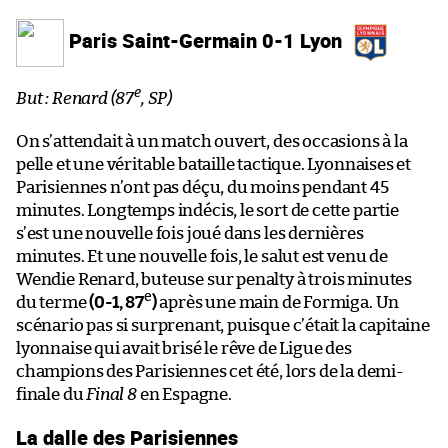
Paris Saint-Germain 0-1 Lyon
e
But : Renard (87
, SP)
On s’attendait à un match ouvert, des occasions à la
pelle et une véritable bataille tactique. Lyonnaises et
Parisiennes n’ont pas déçu, du moins pendant 45
minutes. Longtemps indécis, le sort de cette partie
s’est une nouvelle fois joué dans les dernières
minutes. Et une nouvelle fois, le salut est venu de
Wendie Renard, buteuse sur penalty à trois minutes
e
du terme
(0-1, 87
)
après une main de Formiga. Un
scénario pas si surprenant, puisque c’était la capitaine
lyonnaise qui avait brisé le rêve de Ligue des
champions des Parisiennes cet été, lors de la demi-
finale du
Final 8
en Espagne.
La dalle des Parisiennes