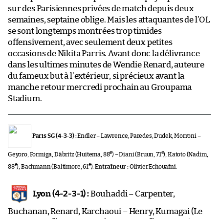
sur des Parisiennes privées de match depuis deux
semaines, septaine oblige. Mais les attaquantes de l’OL
se sont longtemps montrées trop timides
offensivement, avec seulement deux petites
occasions de Nikita Parris. Avant donc la délivrance
dans les ultimes minutes de Wendie Renard, auteure
du fameux but à l’extérieur, si précieux avant la
manche retour mercredi prochain au Groupama
Stadium.
Paris SG (4-3-3) :
Endler – Lawrence, Paredes, Dudek, Morroni –
e
e
Geyoro, Formiga, Däbritz (Huitema, 88
) – Diani (Bruun, 71
), Katoto (Nadim,
e
e
88
), Bachmann (Baltimore, 61
).
Entraîneur :
Olivier Echouafni.
Lyon (4-2-3-1) :
Bouhaddi – Carpenter,
Buchanan, Renard, Karchaoui – Henry, Kumagai (Le