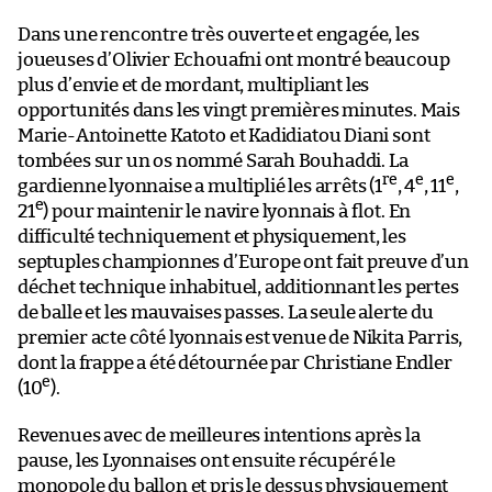
Dans une rencontre très ouverte et engagée, les
joueuses d’Olivier Echouafni ont montré beaucoup
plus d’envie et de mordant, multipliant les
opportunités dans les vingt premières minutes. Mais
Marie-Antoinette Katoto et Kadidiatou Diani sont
tombées sur un os nommé Sarah Bouhaddi. La
re
e
e
gardienne lyonnaise a multiplié les arrêts (1
, 4
, 11
,
e
21
) pour maintenir le navire lyonnais à flot. En
difficulté techniquement et physiquement, les
septuples championnes d’Europe ont fait preuve d’un
déchet technique inhabituel, additionnant les pertes
de balle et les mauvaises passes. La seule alerte du
premier acte côté lyonnais est venue de Nikita Parris,
dont la frappe a été détournée par Christiane Endler
e
(10
).
Revenues avec de meilleures intentions après la
pause, les Lyonnaises ont ensuite récupéré le
monopole du ballon et pris le dessus physiquement