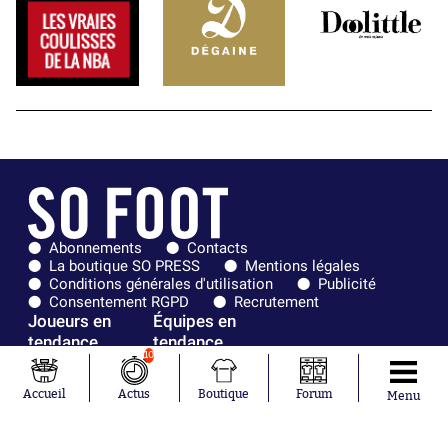
Abonnements
Contacts
La boutique SO PRESS
Mentions légales
Conditions générales d'utilisation
Publicité
Consentement RGPD
Recrutement
Joueurs en
Équipes en
tendance
tendance
10
Mohamed
Chelsea
Accueil
Actus
Boutique
Forum
Menu
Salah
Paris Saint-
Mykhailo
Germain
Mudryk
Bordeaux