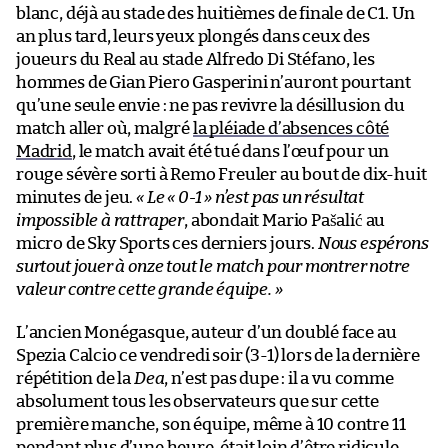
blanc, déjà au stade des huitièmes de finale de C1. Un
an plus tard, leurs yeux plongés dans ceux des
joueurs du Real au stade Alfredo Di Stéfano, les
hommes de Gian Piero Gasperini n’auront pourtant
qu’une seule envie : ne pas revivre la désillusion du
match aller où, malgré
la pléiade d’absences côté
Madrid
, le match avait été tué dans l’œuf pour un
rouge sévère sorti à Remo Freuler au bout de dix-huit
minutes de jeu.
« Le « 0-1 » n’est pas un résultat
impossible à rattraper
, abondait Mario Pašalić au
micro de Sky Sports ces derniers jours.
Nous espérons
surtout jouer à onze tout le match pour montrer notre
valeur contre cette grande équipe. »
L’ancien Monégasque, auteur d’un doublé face au
Spezia Calcio ce vendredi soir (3-1) lors de la dernière
répétition de la
Dea
, n’est pas dupe : il a vu comme
absolument tous les observateurs que sur cette
première manche, son équipe, même à 10 contre 11
pendant plus d’une heure, était loin d’être ridicule.