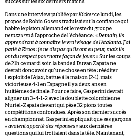
succès sur les six derniers matchs.
Dans une interview publiée par
Kicker
ce lundi, les
propos de Robin Gosens traduisaient la confiance qui
habite le piston allemand et le reste du groupe
nerazzurro
à l’approche de l’échéance :
« Demain, ils
apprendront à connaître le vrai visage de l’Atalanta. J’ai
parlé à Kroos : je ne dis pas qu’ils ont eu peur, mais ils
ont du respect pour notre façon de jouer. »
Sur les coups
de 21h ce mardi soir, la bande à Duvan Zapata ne
devrait donc avoir qu’une chose en tête : rééditer
l’exploit de l’Ajax, battue à la maison (2-1), mais
victorieuse 4-1 en Espagne il y a deux ans en
huitièmes de finale. Pour ce faire, Gasperini devrait
aligner un 3-4-1-2 avec la doublette colombienne
Muriel-Zapata devant qui pèse 32 pions toutes
compétitions confondues. Après son dernier succès
en championnat, Gasperini expliquait que ses garçons
« avaient apporté des réponses »
aux dernières
questions qui lui trottaient dans la tête. Maintenant,