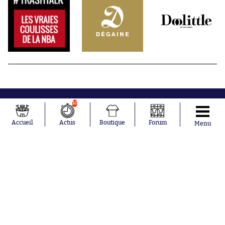
10
Accueil
Actus
Boutique
Forum
Menu
Abonnements
Contacts
La boutique SO PRESS
Mentions légales
Conditions générales d'utilisation
Publicité
Consentement RGPD
Recrutement
Joueurs en
Équipes en
tendance
tendance
Mohamed
Chelsea
Salah
Paris Saint-
Mykhailo
Germain