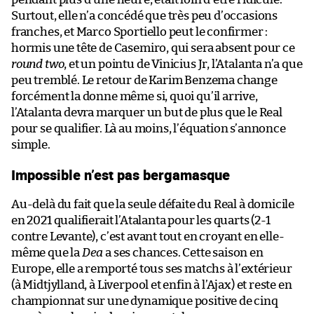
Surtout, elle n’a concédé que très peu d’occasions
franches, et Marco Sportiello peut le confirmer :
hormis une tête de Casemiro, qui sera absent pour ce
round two
, et un pointu de Vinicius Jr, l’Atalanta n’a que
peu tremblé. Le retour de Karim Benzema change
forcément la donne même si, quoi qu’il arrive,
l’Atalanta devra marquer un but de plus que le Real
pour se qualifier. Là au moins, l’équation s’annonce
simple.
Impossible n’est pas bergamasque
Au-delà du fait que la seule défaite du Real à domicile
en 2021 qualifierait l’Atalanta pour les quarts (2-1
contre Levante), c’est avant tout en croyant en elle-
même que la
Dea
a ses chances. Cette saison en
Europe, elle a remporté tous ses matchs à l’extérieur
(à Midtjylland, à Liverpool et enfin à l’Ajax) et reste en
championnat sur une dynamique positive de cinq