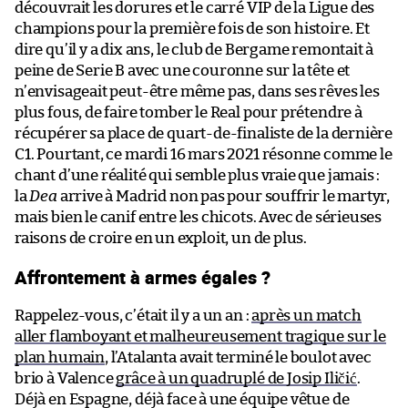
découvrait les dorures et le carré VIP de la Ligue des
champions pour la première fois de son histoire. Et
dire qu’il y a dix ans, le club de Bergame remontait à
peine de Serie B avec une couronne sur la tête et
n’envisageait peut-être même pas, dans ses rêves les
plus fous, de faire tomber le Real pour prétendre à
récupérer sa place de quart-de-finaliste de la dernière
C1. Pourtant, ce mardi 16 mars 2021 résonne comme le
chant d’une réalité qui semble plus vraie que jamais :
la
Dea
arrive à Madrid non pas pour souffrir le martyr,
mais bien le canif entre les chicots. Avec de sérieuses
raisons de croire en un exploit, un de plus.
Affrontement à armes égales ?
Rappelez-vous, c’était il y a un an :
après un match
aller flamboyant et malheureusement tragique sur le
plan humain
, l’Atalanta avait terminé le boulot avec
brio à Valence
grâce à un quadruplé de Josip Iličić
.
Déjà en Espagne, déjà face à une équipe vêtue de