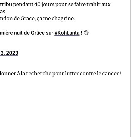
 tribu pendant 40 jours pour se faire trahir aux
as !
andon de Grace, ça me chagrine.
emière nuit de Grâce sur
#KohLanta
! 😅
13, 2023
donner à la recherche pour lutter contre le cancer !