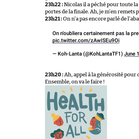
23h22 :
Nicolas il a péché pour toute la
portes de la finale. Ah, je m’en remets p
23h21 :
On n’a pas encore parlé de l’ab
On n'oubliera certainement pas la pr
pic.twitter.com/zAwISEu9Oi
— Koh-Lanta (@KohLantaTF1)
June 
23h20 :
Ah, appel à la générosité pour 
Ensemble, on va le faire !