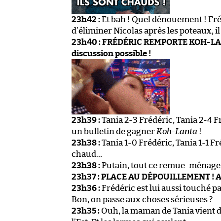
23h42 :
Et bah ! Quel dénouement ! Fré
d’éliminer Nicolas après les poteaux, i
23h40 : FRÉDÉRIC REMPORTE KOH-LANTA 
discussion possible !
23h39 :
Tania 2-3 Frédéric, Tania 2-4 Fré
un bulletin de gagner
Koh-Lanta
!
23h38 :
Tania 1-0 Frédéric, Tania 1-1 Fr
chaud…
23h38 :
Putain, tout ce remue-ménage 
23h37 : PLACE AU DÉPOUILLEMENT ! Al
23h36 :
Frédéric est lui aussi touché p
Bon, on passe aux choses sérieuses ?
23h35 :
Ouh, la maman de Tania vient de