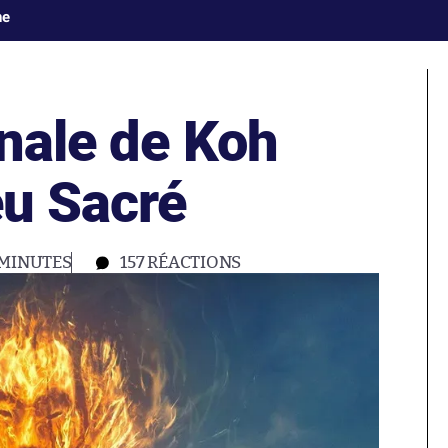
ne
inale de Koh
eu Sacré
 MINUTES
157
RÉACTIONS