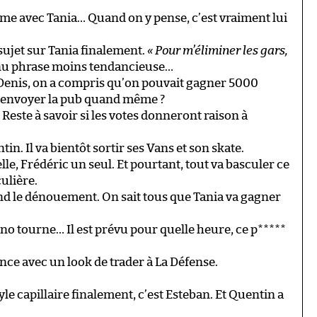
ôme avec Tania… Quand on y pense, c’est vraiment lui
sujet sur Tania finalement.
« Pour m’éliminer les gars,
nu phrase moins tendancieuse…
Denis, on a compris qu’on pouvait gagner 5000
us envoyer la pub quand même ?
Reste à savoir si les votes donneront raison à
in. Il va bientôt sortir ses Vans et son skate.
le, Frédéric un seul. Et pourtant, tout va basculer ce
ulière.
end le dénouement. On sait tous que Tania va gagner
ono tourne… Il est prévu pour quelle heure, ce p*****
nce avec un look de trader à La Défense.
yle capillaire finalement, c’est Esteban. Et Quentin a