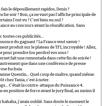
 fais le dépouillement rapidos, Denis ?
che soir ? Bon, ça ne vaut pas l’affiche principale de
ains l’ont vu ? C’est bien ou nul ?
chance au concours avant la réunification. Sans
 toutes ces publicités…
’annonce du gagnant ? La France veut savoir !
ent produit sur le plateau de TF1, incroyable ! Allez,
e pour prendre (ou perdre) vos sous !
ernet fait une remontada dans cette fin de soirée !
ie autrement que dans une conférence de presse
ose fuchsia.
ndamne Quentin… Quel coup de maître, quand même.
t chez Tania, c’est à noter.
gs… C’était la contre-attaque du Puissance 4.
s en position de force avant le jury final, au moins il
y hahaha, j’avais oublié. Sans doute le moment le