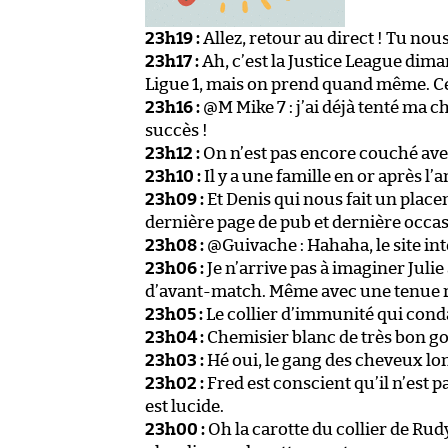
23h19 :
Allez, retour au direct ! Tu nous
23h17 :
Ah, c’est la Justice League diman
Ligue 1, mais on prend quand même. Cert
23h16 :
@M Mike 7 : j’ai déjà tenté ma 
succès !
23h12 :
On n’est pas encore couché avec
23h10 :
Il y a une famille en or après l
23h09 :
Et Denis qui nous fait un placem
dernière page de pub et dernière occas
23h08 :
@Guivache : Hahaha, le site int
23h06 :
Je n’arrive pas à imaginer Jul
d’avant-match. Même avec une tenue r
23h05 :
Le collier d’immunité qui co
23h04 :
Chemisier blanc de très bon goû
23h03 :
Hé oui, le gang des cheveux lon
23h02 :
Fred est conscient qu’il n’est pa
est lucide.
23h00 :
Oh la carotte du collier de Rud