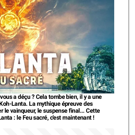
vous a déçu ? Cela tombe bien, il y a une
e Koh-Lanta. La mythique épreuve des
r le vainqueur, le suspense final... Cette
Lanta : le Feu sacré, c'est maintenant !