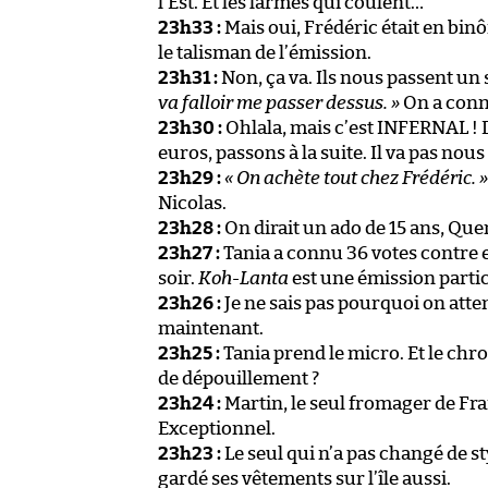
l’Est. Et les larmes qui coulent…
23h33 :
Mais oui, Frédéric était en bin
le talisman de l’émission.
23h31 :
Non, ça va. Ils nous passent un 
va falloir me passer dessus. »
On a con
23h30 :
Ohlala, mais c’est INFERNAL ! 
euros, passons à la suite. Il va pas no
23h29 :
« On achète tout chez Frédéric. »
Nicolas.
23h28 :
On dirait un ado de 15 ans, Quent
23h27 :
Tania a connu 36 votes contre el
soir.
Koh-Lanta
est une émission partic
23h26 :
Je ne sais pas pourquoi on att
maintenant.
23h25 :
Tania prend le micro. Et le chr
de dépouillement ?
23h24 :
Martin, le seul fromager de Fra
Exceptionnel.
23h23 :
Le seul qui n’a pas changé de st
gardé ses vêtements sur l’île aussi.