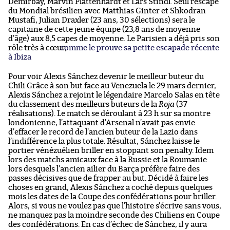
Demirbay, Marvin Plattenhardt et Lars Stindl. Seul rescapé
du Mondial brésilien avec Matthias Ginter et Shkodran
Mustafi, Julian Draxler (23 ans, 30 sélections) sera le
capitaine de cette jeune équipe (23,8 ans de moyenne
d’âge) aux 8,5 capes de moyenne. Le Parisien a déjà pris son
rôle très à cœur,
comme le prouve sa petite escapade récente
à Ibiza
.
Pour voir Alexis Sánchez devenir le meilleur buteur du
Chili Grâce à son but face au Venezuela le 29 mars dernier,
Alexis Sánchez a rejoint le légendaire Marcelo Salas en tête
du classement des meilleurs buteurs de la
Roja
(37
réalisations). Le match se déroulant à 23 h sur sa montre
londonienne, l’attaquant d’Arsenal n’avait pas envie
d’effacer le record de l’ancien buteur de la Lazio dans
l’indifférence la plus totale. Résultat, Sánchez laisse le
portier vénézuélien briller en stoppant son penalty. Idem
lors des matchs amicaux face à la Russie et la Roumanie
lors desquels l’ancien ailier du Barça préfère faire des
passes décisives que de frapper au but. Décidé à faire les
choses en grand, Alexis Sánchez a coché depuis quelques
mois les dates de la Coupe des confédérations pour briller.
Alors, si vous ne voulez pas que l’histoire s’écrive sans vous,
ne manquez pas la moindre seconde des Chiliens en Coupe
des confédérations. En cas d’échec de Sánchez, il y aura