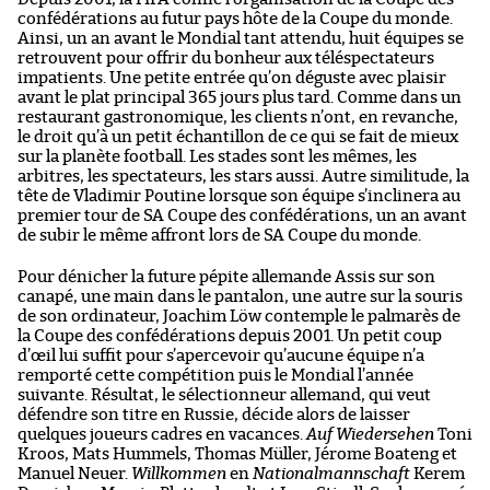
confédérations au futur pays hôte de la Coupe du monde.
Ainsi, un an avant le Mondial tant attendu, huit équipes se
retrouvent pour offrir du bonheur aux téléspectateurs
impatients. Une petite entrée qu’on déguste avec plaisir
avant le plat principal 365 jours plus tard. Comme dans un
restaurant gastronomique, les clients n’ont, en revanche,
le droit qu’à un petit échantillon de ce qui se fait de mieux
sur la planète football. Les stades sont les mêmes, les
arbitres, les spectateurs, les stars aussi. Autre similitude, la
tête de Vladimir Poutine lorsque son équipe s’inclinera au
premier tour de SA Coupe des confédérations, un an avant
de subir le même affront lors de SA Coupe du monde.
Pour dénicher la future pépite allemande Assis sur son
canapé, une main dans le pantalon, une autre sur la souris
de son ordinateur, Joachim Löw contemple le palmarès de
la Coupe des confédérations depuis 2001. Un petit coup
d’œil lui suffit pour s’apercevoir qu’aucune équipe n’a
remporté cette compétition puis le Mondial l’année
suivante. Résultat, le sélectionneur allemand, qui veut
défendre son titre en Russie, décide alors de laisser
quelques joueurs cadres en vacances.
Auf Wiedersehen
Toni
Kroos, Mats Hummels, Thomas Müller, Jérome Boateng et
Manuel Neuer.
Willkommen
en
Nationalmannschaft
Kerem