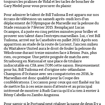
toujours les pralines de Vidal et les tacles de boucher de
Gary Medel pour vous procurer du plaisir.
Pour admirer le talent de Bill Tuiloma Il est apparu sur nos
écrans de télévision un samedi après-midi lors d’un
déplacement de l’Olympique de Marseille sur la pelouse du
Stade rennais le 7 février 2015. Remplaçant Lucas
Ocampos, il a juste eu cinq petites minutes pour briller et
prouver son talent dans l’entrejeu marseillais. Lui, c’est Bill
Tuiloma, arrivé sur la Canebière en juillet 2013. Après son
apparition au stade de la route de Lorient, l’ancien milieu
du Waitakere United aura le droit de fouler la pelouse du
Vélodrome durant treize minutes face à Reims. Puis, plus
rien, ou presque. Une petite poignée de matchs avec
Strasbourg en National et une place de titulaire
indiscutable en CFA avec l’OM cette saison. Heureusement
pour lui, Bill Tuiloma est d’origine néo-zélandaise.
Champion d’Océanie avec ses compatriotes en 2016, le
Marseillais est donc qualifié pour la Coupe des
confédérations. L’occasion pour ceux qui ont flashé sur lui
de mettre fin à ces seize mois d’attente et au principal
intéressé de montrer à Rudi Garcia qu’il n’a rien à envier à
Rémy Cabella ou Zambo Anguissa.
Pour savoir si le Portugal peut réaliser la passe de deux Il y a