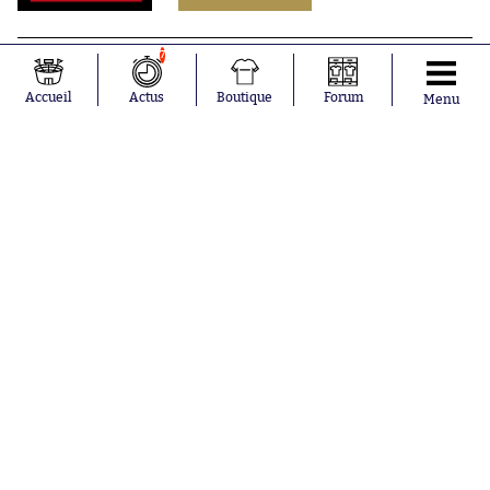
7
Accueil
Actus
Boutique
Forum
Menu
Abonnements
Contacts
La boutique SO PRESS
Mentions légales
Conditions générales d'utilisation
Publicité
Consentement RGPD
Recrutement
Joueurs en
Équipes en
tendance
tendance
Lionel Messi
Paris Saint-
Maghnes
Germain
Akliouche
Real Madrid
Mohamed
Olympique de
Salah
Marseille
Neymar
FIFA
Julián Álvarez
FC Barcelone
Ferrán Torres
Argentine