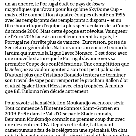
un an encore, le Portugal était ce pays de
losers
magnifiques qui n’avait pour lui qu’une SkyDome Cup –
mais cette compétition à quatre équipes disputé en 1995
avec les remplaçants des remplaçants a disparu – et un
titre honorifique d’équipe la plus spectaculaire de la Coupe
du monde 2006. Mais cette époque est révolue. Vainqueur
de l’Euro 2016 face à son meilleur ennemi français, le
Portugal ne s’arrête plus de vaincre : Eurovision, poste de
Secrétaire général des Nations unies ou encore Leonardo
Jardim qui survole la Ligue 1 avec Monaco. C’est donc avec
une nouvelle stature que le Portugal s’avance vers sa
première Coupe des confédérations. Une compétition que
la
Selecção
va vouloir ajouter à son tout petit palmarès.
D’autant plus que Cristiano Ronaldo tentera de terminer
son travail de sape pour remporter le prochain Ballon d’or
et ainsi égaler Lionel Messi avec cinq trophées. À moins
que Bill Tuiloma n’en décide autrement.
Pour savoir si la malédiction Moukandjo va encore sévir
Tout commence à l’Entente Sannois Saint-Gratien en
2009. Prêté dans le Val-d’Oise par le Stade rennais,
Benjamin Moukandjo connaît un premier coup dur avec
une descente en CFA. Depuis cette date, l’attaquant
camerounais a fait de la relégation une spécialité. Un chat
noir tellement puissant qu’il a réussi l’exploit de connaître