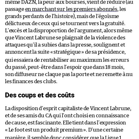
même DAZN, la peur aux bourses, vient de réduire (au
passage
en marchant sur les premiers abonnés
, les
grands perdants de l’histoire), mais de l’égoïsme
délictueux de ceux qui se tournent vers la gratuité.
L’excès et la disproportion de l’argument, alors même
que Vincent Labrune se plaignait de la violence des
attaques qu’il a subies dans la presse, soulignent et
annoncent la suite «
stratégique
» de sa présidence,
qui essaiera de rentabiliser au maximum les erreurs
du passé, peut-être dans l’espoir que dans 18 mois,
son diffuseur ne claque pas la porte et ne remette à nu
les finances des clubs.
Des coups et des coûts
La disposition d’esprit capitaliste de Vincent Labrune,
et de ses amis du CA qui l’ont choisi en connaissance
de cause, est fascinante. Elle tient dans l’expression
«
Le foot est un produit premium
». D’une certaine
manière, il semble donc considérer que la Ligue 1