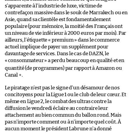
s’apparente à l’industrie de luxe, victime de
contrefaçon massive dans le souk de Marrakech ou en
Asie, quand sa clientèle est fondamentalement
populaire (pour mémoire, la moitié des Français ont
un niveau de vie inférieur à 2000 euros par mois). Par
ailleurs, l’étiquette « premium » dans le commerce
actuel implique de payer un supplément pour
davantage de services. Dans le cas de DAZN, le
«
consommateur
» a perdu beaucoup en qualité et en
quantité (de programmes) par rapport à Amazon ou
Canal +.
Le piratage n’est pas le signe d’un désamour de nos
concitoyens pour la Ligue 1 ou le club de leur cœur. Et
même en Ligue 2, le combat des ultras contre la
diffusion le vendredi éclaire au contraire leur
attachement au bien commun du ballon rond. Mais
pas n’importe comment ou à n’importe quel coût. À
aucun moment le président Labrune n’a donné