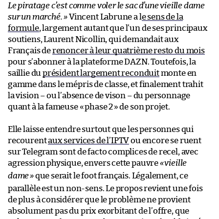
Le piratage c’est comme voler le sac d’une vieille dame
sur un marché. »
Vincent Labrune a l
e sens de la
formule
, largement autant que l’un de ses principaux
soutiens, Laurent Nicollin, qui demandait aux
Français de
renoncer à leur quatrième resto du mois
pour s’abonner à la plateforme DAZN. Toutefois, la
saillie du
président largement reconduit
monte en
gamme dans le mépris de classe, et finalement trahit
la vision – ou l’absence de vison – du personnage
quant à la fameuse «
phase 2
» de son projet.
Elle laisse entendre surtout que les personnes qui
recourent
aux services de l’IPTV
ou encore se ruent
sur Telegram sont de facto complices de recel, avec
agression physique, envers cette pauvre
«
vieille
dame
»
que serait le foot français. Légalement, ce
parallèle est un non-sens. Le propos revient une fois
de plus à considérer que le problème ne provient
absolument pas du prix exorbitant de l’offre, que