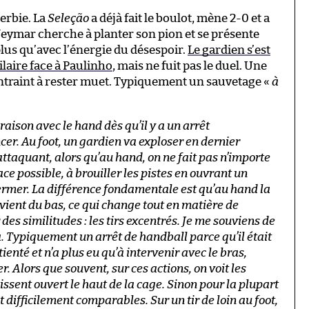
Serbie. La
Seleção
a déjà fait le boulot, mène 2-0 et a
 Neymar cherche à planter son pion et se présente
plus qu’avec l’énergie du désespoir.
Le gardien s’est
ilaire face à Paulinho
, mais ne fuit pas le duel. Une
ontraint à rester muet. Typiquement un sauvetage «
à
ison avec le hand dès qu’il y a un arrêt
er. Au foot, un gardien va exploser en dernier
 attaquant, alors qu’au hand, on ne fait pas n’importe
ce possible, à brouiller les pistes en ouvrant un
fermer. La différence fondamentale est qu’au hand la
e vient du bas, ce qui change tout en matière de
es similitudes : les tirs excentrés. Je me souviens de
 Typiquement un arrêt de handball parce qu’il était
enté et n’a plus eu qu’à intervenir avec le bras,
r. Alors que souvent, sur ces actions, on voit les
aissent ouvert le haut de la cage. Sinon pour la plupart
 difficilement comparables. Sur un tir de loin au foot,