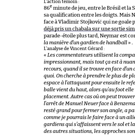
L’action témoin :
e
86
minute de jeu, entre le Brésil et la 
sa qualification entre les doigts. Mais
face à Vladimir Stojković qui ne goale 
déjà pris un chabala sur une sortie sim
parade-étoile plus tard, Neymar est c
la manière d’un gardien de handball
» .
L’analyse de Vincent Gérard :
«
Les commentateurs utilisent la compara
impressionnant, mais tout ça est à nuanc
recours, quand il se trouve en face d’un
quoi. On cherche à prendre le plus de pla
espace à l’attaquant pour ensuite le re
balle vient du haut, alors qu’au foot ell
placement. Autre cas où on peut trouver d
l’arrêt de Manuel Neuer face à Benzema.
resté grand pour fermer son angle, a pati
comme je pourrais le faire face à un ailie
gardiens qui s’affaissent vers le sol et l
des autres situations, les approches sont