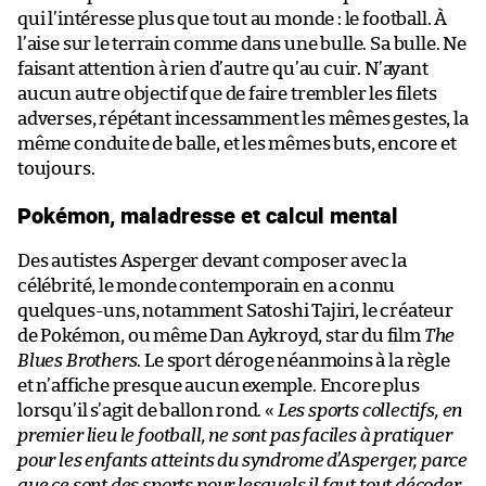
qui l’intéresse plus que tout au monde : le football. À
l’aise sur le terrain comme dans une bulle. Sa bulle. Ne
faisant attention à rien d’autre qu’au cuir. N’ayant
aucun autre objectif que de faire trembler les filets
adverses, répétant incessamment les mêmes gestes, la
même conduite de balle, et les mêmes buts, encore et
toujours.
Pokémon, maladresse et calcul mental
Des autistes Asperger devant composer avec la
célébrité, le monde contemporain en a connu
quelques-uns, notamment Satoshi Tajiri, le créateur
de Pokémon, ou même Dan Aykroyd, star du film
The
Blues Brothers
. Le sport déroge néanmoins à la règle
et n’affiche presque aucun exemple. Encore plus
lorsqu’il s’agit de ballon rond. «
Les sports collectifs, en
premier lieu le football, ne sont pas faciles à pratiquer
pour les enfants atteints du syndrome d’Asperger, parce
que ce sont des sports pour lesquels il faut tout décoder