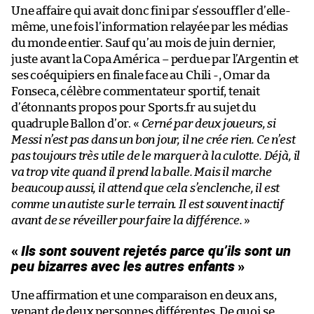
Une affaire qui avait donc fini par s’essouffler d’elle-
même, une fois l’information relayée par les médias
du monde entier. Sauf qu’au mois de juin dernier,
juste avant la Copa América – perdue par l’Argentin et
ses coéquipiers en finale face au Chili -, Omar da
Fonseca, célèbre commentateur sportif, tenait
d’étonnants propos pour Sports.fr au sujet du
quadruple Ballon d’or. «
Cerné par deux joueurs, si
Messi n’est pas dans un bon jour, il ne crée rien. Ce n’est
pas toujours très utile de le marquer à la culotte. Déjà, il
va trop vite quand il prend la balle. Mais il marche
beaucoup aussi, il attend que cela s’enclenche, il est
comme un autiste sur le terrain. Il est souvent inactif
avant de se réveiller pour faire la différence.
»
«
Ils sont souvent rejetés parce qu’ils sont un
peu bizarres avec les autres enfants
»
Une affirmation et une comparaison en deux ans,
venant de deux personnes différentes. De quoi se