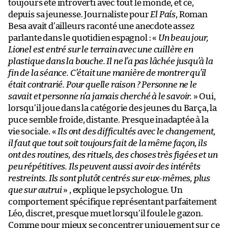
toujours été introverti avec tout le monde, et ce,
depuis sa jeunesse. Journaliste pour
El País
, Roman
Besa avait d’ailleurs raconté une anecdote assez
parlante dans le quotidien espagnol : «
Un beau jour,
Lionel est entré sur le terrain avec une cuillère en
plastique dans la bouche. Il ne l’a pas lâchée jusqu’à la
fin de la séance. C’était une manière de montrer qu’il
était contrarié. Pour quelle raison ? Personne ne le
savait et personne n’a jamais cherché à le savoir.
» Oui,
lorsqu’il joue dans la catégorie des jeunes du Barça, la
puce semble froide, distante. Presque inadaptée à la
vie sociale. «
Ils ont des difficultés avec le changement,
il faut que tout soit toujours fait de la même façon, ils
ont des routines, des rituels, des choses très figées et un
peu répétitives. Ils peuvent aussi avoir des intérêts
restreints. Ils sont plutôt centrés sur eux-mêmes, plus
que sur autrui
» , explique le psychologue. Un
comportement spécifique représentant parfaitement
Léo, discret, presque muet lorsqu’il foule le gazon.
Comme pour mieux se concentrer uniquement sur ce