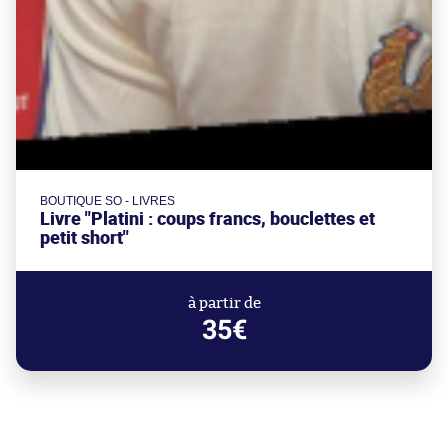
BOUTIQUE SO - LIVRES
Livre "Platini : coups francs, bouclettes et
petit short"
à partir de
35€