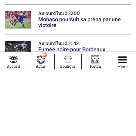
Aujourd'hui à 22:00
Monaco poursuit sa prépa par une
victoire
Aujourd'hui à 21:42
Fumée noire pour Bordeaux
10
Accueil
Actus
Boutique
Forum
Menu
Aujourd'hui à 21:17
Le patron de la Liga justifie la fin du
contrat avec beIN Sports et tacle
Nasser al-Khelaïfi
Nos partenaires
Donner une note
0
1
2
3
4
5
6