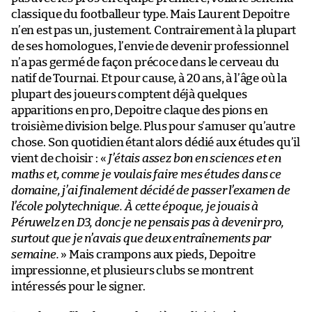
classique du footballeur type. Mais Laurent Depoitre
n’en est pas un, justement. Contrairement à la plupart
de ses homologues, l’envie de devenir professionnel
n’a pas germé de façon précoce dans le cerveau du
natif de Tournai. Et pour cause, à 20 ans, à l’âge où la
plupart des joueurs comptent déjà quelques
apparitions en pro, Depoitre claque des pions en
troisième division belge. Plus pour s’amuser qu’autre
chose. Son quotidien étant alors dédié aux études qu’il
vient de choisir : «
J’étais assez bon en sciences et en
maths et, comme je voulais faire mes études dans ce
domaine, j’ai finalement décidé de passer l’examen de
l’école polytechnique. À cette époque, je jouais à
Péruwelz en D3, donc je ne pensais pas à devenir pro,
surtout que je n’avais que deux entraînements par
semaine.
» Mais crampons aux pieds, Depoitre
impressionne, et plusieurs clubs se montrent
intéressés pour le signer.