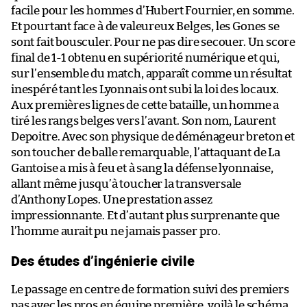
facile pour les hommes d’Hubert Fournier, en somme.
Et pourtant face à de valeureux Belges, les Gones se
sont fait bousculer. Pour ne pas dire secouer. Un score
final de 1-1 obtenu en supériorité numérique et qui,
sur l’ensemble du match, apparaît comme un résultat
inespéré tant les Lyonnais ont subi la loi des locaux.
Aux premières lignes de cette bataille, un homme a
tiré les rangs belges vers l’avant. Son nom, Laurent
Depoitre. Avec son physique de déménageur breton et
son toucher de balle remarquable, l’attaquant de La
Gantoise a mis à feu et à sang la défense lyonnaise,
allant même jusqu’à toucher la transversale
d’Anthony Lopes. Une prestation assez
impressionnante. Et d’autant plus surprenante que
l’homme aurait pu ne jamais passer pro.
Des études d’ingénierie civile
Le passage en centre de formation suivi des premiers
pas avec les pros en équipe première, voilà le schéma