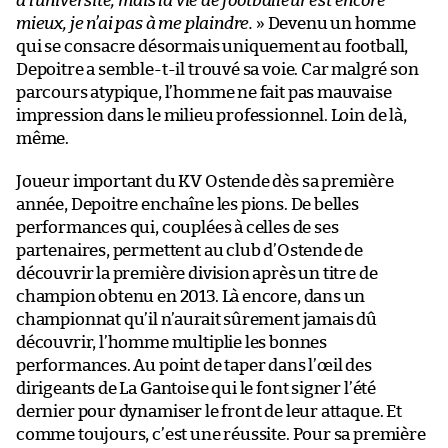
à l’université, mais la vie de footballeur est encore
mieux, je n’ai pas à me plaindre.
» Devenu un homme
qui se consacre désormais uniquement au football,
Depoitre a semble-t-il trouvé sa voie. Car malgré son
parcours atypique, l’homme ne fait pas mauvaise
impression dans le milieu professionnel. Loin de là,
même.
Joueur important du KV Ostende dès sa première
année, Depoitre enchaîne les pions. De belles
performances qui, couplées à celles de ses
partenaires, permettent au club d’Ostende de
découvrir la première division après un titre de
champion obtenu en 2013. Là encore, dans un
championnat qu’il n’aurait sûrement jamais dû
découvrir, l’homme multiplie les bonnes
performances. Au point de taper dans l’œil des
dirigeants de La Gantoise qui le font signer l’été
dernier pour dynamiser le front de leur attaque. Et
comme toujours, c’est une réussite. Pour sa première