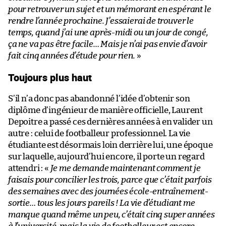
pour retrouver un sujet et un mémorant en espérant le
rendre l’année prochaine. J’essaierai de trouver le
temps, quand j’ai une après-midi ou un jour de congé,
ça ne va pas être facile… Mais je n’ai pas envie d’avoir
fait cinq années d’étude pour rien.
»
Toujours plus haut
S’il n’a donc pas abandonné l’idée d’obtenir son
diplôme d’ingénieur de manière officielle, Laurent
Depoitre a passé ces dernières années à en valider un
autre : celui de footballeur professionnel. La vie
étudiante est désormais loin derrière lui, une époque
sur laquelle, aujourd’hui encore, il porte un regard
attendri : «
Je me demande maintenant comment je
faisais pour concilier les trois, parce que c’était parfois
des semaines avec des journées école-entraînement-
sortie… tous les jours pareils ! La vie d’étudiant me
manque quand même un peu, c’était cinq super années