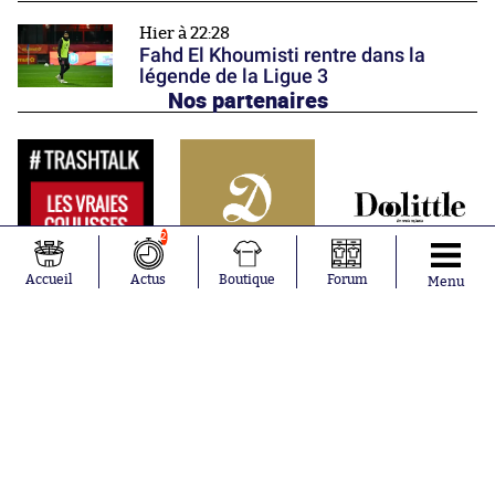
Hier à 22:28
Fahd El Khoumisti rentre dans la
légende de la Ligue 3
Nos partenaires
2
Accueil
Actus
Boutique
Forum
Menu
Abonnements
Contacts
La boutique SO PRESS
Mentions légales
Conditions générales d'utilisation
Publicité