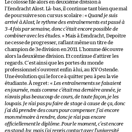
Le colosse file alors en deuxième division à
l’Eendracht Alost. Là-bas, il continue tant bien que mal
de poursuivre son cursus scolaire : «
Quand je suis
arrivé à Alost, le rythme des entraînements est passé à
3-4 fois par semaine, donc c’était encore possible de
combiner avec les études.
» Mais à Eendracht, Depoitre
ne cesse de progresser, raflant même un titre de
champion de 3e division en 2011. L’homme découvre
alors la deuxième division. Et continue d’attirer les
regards. C’est ainsi que les portes du monde
professionnel s’ouvrent enfin à lui, au KV Ostende.
Une évolution qui le force à quitter peu à peu la vie
étudiante. À regret : «
Les entraînements se faisaient
en journée, mais comme c’était ma dernière année, je
n’avais plus beaucoup de cours, de toute façon, je les
loupais. Je n’ai pas pu faire de stage à cause de ça, donc
j’ai dû prendre des cours pour compenser. J’ai encore
mon mémoire à rendre, donc je n’ai pas encore
officiellement le diplôme. Pour le moment, c’est encore
en stand-by, mais j’ai repris contact avec l’université