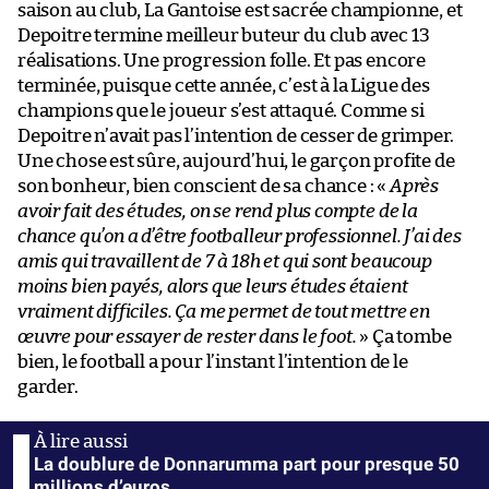
saison au club, La Gantoise est sacrée championne, et
Depoitre termine meilleur buteur du club avec 13
réalisations. Une progression folle. Et pas encore
terminée, puisque cette année, c’est à la Ligue des
champions que le joueur s’est attaqué. Comme si
Depoitre n’avait pas l’intention de cesser de grimper.
Une chose est sûre, aujourd’hui, le garçon profite de
son bonheur, bien conscient de sa chance : «
Après
avoir fait des études, on se rend plus compte de la
chance qu’on a d’être footballeur professionnel. J’ai des
amis qui travaillent de 7 à 18h et qui sont beaucoup
moins bien payés, alors que leurs études étaient
vraiment difficiles. Ça me permet de tout mettre en
œuvre pour essayer de rester dans le foot.
» Ça tombe
bien, le football a pour l’instant l’intention de le
garder.
La doublure de Donnarumma part pour presque 50
millions d’euros