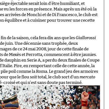
siège éjectable serait loin d’être humiliant, et
 vu les forces en présence. Mais après un été où la
les arrivées de Monchi et de Di Francesco, le club est
n équilibre et à cuisiner pour trouver une recette
fin de la saison, cela fera dix ans que les
Giallorossi
 de juin. Une décennie sans trophée, deux
ages de ce 24 mai 2008, jour de cette finale de
ts de Mexès et Perrotta, commencent à être jaunies.
 de dauphin en Serie A, a perdu deux finales de Coupe
’Italie. Pire, en remportant celle de cette année, la
e, pile poil comme la Roma. Le grand jeu des armoires
pour que le flou soit total, le club sort d’un
mercato
croisé et qui n’est sans doute pas terminé.