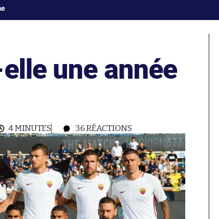
ne
-elle une année
4 MINUTES
36
RÉACTIONS