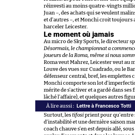
réinvesti au moins quatre-vingts millio
Juan –, des achats qui se veulent malins
et d’autres –, et Monchi croit toujours
harceler Leicester.
Le moment où jamais
Au micro de Sky Sports, le directeur spo
Désormais, le championnat a commencé. 
joueurs de la Roma, même si nous sommes
Roma veut Mahrez, Leicester veut au moin
Louve des vues sur Cuadrado, ou le Ba
défenseur central, bref, les emplettes
Monchi comporte son lot d’imperfectio
mérite de s’activer et a gardé dans ses
lâché l’affaire), et quelques autres fi
Lettre à Francesco Totti
Surtout, les
tifosi
prient pour qu’entre 
d’instabilité et une dernière saison mar
coach chauve s’en est depuis allé, sous l