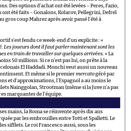
ns. Des options d’achat ont été levées – Peres, Fazio,
 ont été faits – Gonalons, Kolarov, Pellegrini, Defrel
 au gros coup Mahrez après avoir passé l’été à
rtif s’est fendu ce week-end d’un explicite : «
Les joueurs dont il faut parler maintenant sont les
 en train de travailler sur quelques arrivées.
» La
s 50 millions. Si ce n’est pas lui, on prête à la
rcelonais El Haddadi. Monchi veut aussi un nouveau
 continuent. Et même si le premier
mercato
géré par
ns et d’approximations, l’Espagnol a au moins le
 filets Nainggolan, Strootman (même si la Juve n’a pas
gures marquantes de l’équipe.
ses mains, la Roma se réinvente après dix ans
quée par les embrouilles entre Totti et Spalletti. Le
es sifflets. Le roi Francesco aussi, sous les