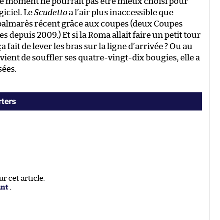
Le moment ne pourrait pas être mieux choisi pour
iciel. Le
Scudetto
a l’air plus inaccessible que
 palmarès récent grâce aux coupes (deux Coupes
depuis 2009.) Et si la Roma allait faire un petit tour
 fait de lever les bras sur la ligne d’arrivée ? Ou au
ient de souffler ses quatre-vingt-dix bougies, elle a
sées.
ters
 cet article.
ant
.