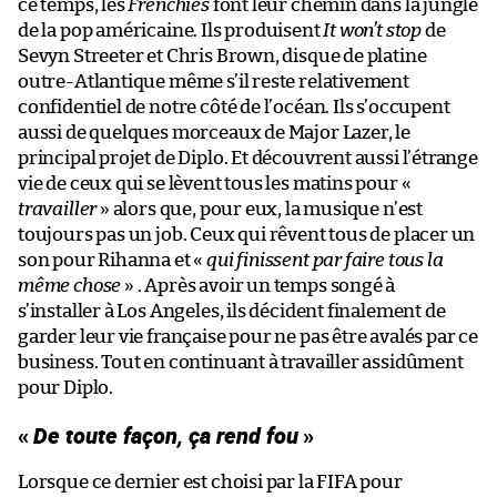
ce temps, les
Frenchies
font leur chemin dans la jungle
de la pop américaine. Ils produisent
It won’t stop
de
Sevyn Streeter et Chris Brown, disque de platine
outre-Atlantique même s’il reste relativement
confidentiel de notre côté de l’océan. Ils s’occupent
aussi de quelques morceaux de Major Lazer, le
principal projet de Diplo. Et découvrent aussi l’étrange
vie de ceux qui se lèvent tous les matins pour «
travailler
» alors que, pour eux, la musique n’est
toujours pas un job. Ceux qui rêvent tous de placer un
son pour Rihanna et «
qui finissent par faire tous la
même chose
» . Après avoir un temps songé à
s’installer à Los Angeles, ils décident finalement de
garder leur vie française pour ne pas être avalés par ce
business. Tout en continuant à travailler assidûment
pour Diplo.
«
De toute façon, ça rend fou
»
Lorsque ce dernier est choisi par la FIFA pour