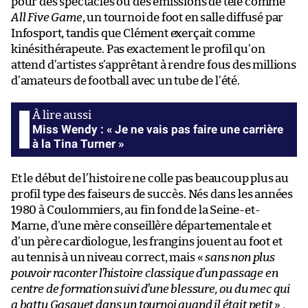
pour des spectacles ou des émissions de télé comme
All Five Game
, un tournoi de foot en salle diffusé par
Infosport, tandis que Clément exerçait comme
kinésithérapeute. Pas exactement le profil qu’on
attend d’artistes s’apprêtant à rendre fous des millions
d’amateurs de football avec un tube de l’été.
Miss Wendy : « Je ne vais pas faire une carrière
à la Tina Turner »
Et le début de l’histoire ne colle pas beaucoup plus au
profil type des faiseurs de succès. Nés dans les années
1980 à Coulommiers, au fin fond de la Seine-et-
Marne, d’une mère conseillère départementale et
d’un père cardiologue, les frangins jouent au foot et
au tennis à un niveau correct, mais «
sans non plus
pouvoir raconter l’histoire classique d’un passage en
centre de formation suivi d’une blessure, ou du mec qui
a battu Gasquet dans un tournoi quand il était petit
» ,