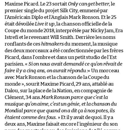
Maxime Picard. Le 23 sortait
Only can get better
, le
premier single du projet Silk City, emmené par
l’Américain Diplo et l’Anglais Mark Ronson. Et le 25
était dévoilée
Live it up
, la chanson officielle de la
Coupe du monde 2018, interprétée par Nicky Jam, Era
Istrefi et le revenant Will Smith. Derrière les noms
ronflants de ces
hitmakers
du moment, la musique
des deux morceaux a été confectionnée par les frères
Picard, dans l’ombre et dans un petit studio de l’Est
parisien. «
Si on nous avait demandé ce qu’on rêvait de
faire il y a cinq ans, on aurait répondu :
« Un morceau
avec Mark Ronson et la chanson de la Coupe du
monde », sourit Maxime Picard, 29 ans, attablé au
Dalou, sur la place de la Nation, en compagnie de
Clément, 34 ans.
Mark Ronson parce que c’est la
musique qu’on aime, c’est un génie, et la chanson du
Mondial parce que quand on a dit ça à nos potes, ils
étaient comme des fous.
» Et il y avait de quoi. Il y a
deux ans, Maxime faisait encore l’ingénieur du son