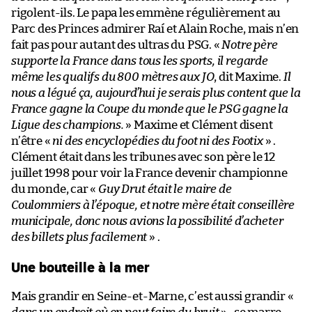
rigolent-ils. Le papa les emmène régulièrement au
Parc des Princes admirer Raí et Alain Roche, mais n’en
fait pas pour autant des ultras du PSG. «
Notre père
supporte la France dans tous les sports, il regarde
même les qualifs du 800 mètres aux JO
, dit Maxime.
Il
nous a légué ça, aujourd’hui je serais plus content que la
France gagne la Coupe du monde que le PSG gagne la
Ligue des champions.
» Maxime et Clément disent
n’être «
ni des encyclopédies du foot ni des Footix
» .
Clément était dans les tribunes avec son père le 12
juillet 1998 pour voir la France devenir championne
du monde, car «
Guy Drut était le maire de
Coulommiers à l’époque, et notre mère était conseillère
municipale, donc nous avions la possibilité d’acheter
des billets plus facilement
» .
Une bouteille à la mer
Mais grandir en Seine-et-Marne, c’est aussi grandir «