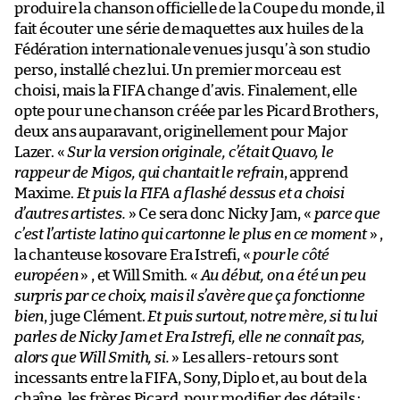
produire la chanson officielle de la Coupe du monde, il
fait écouter une série de maquettes aux huiles de la
Fédération internationale venues jusqu’à son studio
perso, installé chez lui. Un premier morceau est
choisi, mais la FIFA change d’avis. Finalement, elle
opte pour une chanson créée par les Picard Brothers,
deux ans auparavant, originellement pour Major
Lazer. «
Sur la version originale, c’était Quavo, le
rappeur de Migos, qui chantait le refrain
, apprend
Maxime.
Et puis la FIFA a flashé dessus et a choisi
d’autres artistes.
» Ce sera donc Nicky Jam, «
parce que
c’est l’artiste latino qui cartonne le plus en ce moment
» ,
la chanteuse kosovare Era Istrefi, «
pour le côté
européen
» , et Will Smith. «
Au début, on a été un peu
surpris par ce choix, mais il s’avère que ça fonctionne
bien
, juge Clément.
Et puis surtout, notre mère, si tu lui
parles de Nicky Jam et Era Istrefi, elle ne connaît pas,
alors que Will Smith, si.
» Les allers-retours sont
incessants entre la FIFA, Sony, Diplo et, au bout de la
chaîne, les frères Picard, pour modifier des détails :