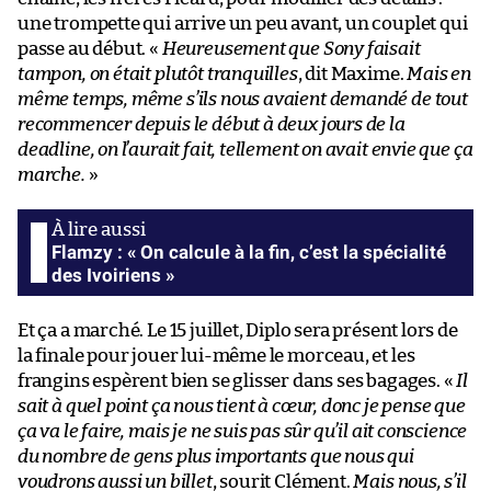
une trompette qui arrive un peu avant, un couplet qui
passe au début. «
Heureusement que Sony faisait
tampon, on était plutôt tranquilles
, dit Maxime.
Mais en
même temps, même s’ils nous avaient demandé de tout
recommencer depuis le début à deux jours de la
deadline, on l’aurait fait, tellement on avait envie que ça
marche.
»
Flamzy : « On calcule à la fin, c’est la spécialité
des Ivoiriens »
Et ça a marché. Le 15 juillet, Diplo sera présent lors de
la finale pour jouer lui-même le morceau, et les
frangins espèrent bien se glisser dans ses bagages. «
Il
sait à quel point ça nous tient à cœur, donc je pense que
ça va le faire, mais je ne suis pas sûr qu’il ait conscience
du nombre de gens plus importants que nous qui
voudrons aussi un billet
, sourit Clément.
Mais nous, s’il