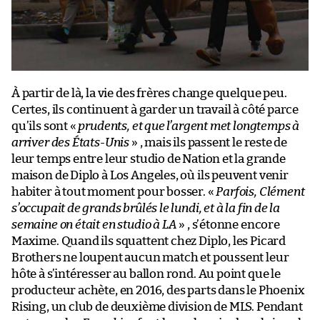
À partir de là, la vie des frères change quelque peu.
Certes, ils continuent à garder un travail à côté parce
qu’ils sont «
prudents, et que l’argent met longtemps à
arriver des États-Unis
» , mais ils passent le reste de
leur temps entre leur studio de Nation et la grande
maison de Diplo à Los Angeles, où ils peuvent venir
habiter à tout moment pour bosser. «
Parfois, Clément
s’occupait de grands brûlés le lundi, et à la fin de la
semaine on était en studio à LA
» , s’étonne encore
Maxime. Quand ils squattent chez Diplo, les Picard
Brothers ne loupent aucun match et poussent leur
hôte à s’intéresser au ballon rond. Au point que le
producteur achète, en 2016, des parts dans le Phoenix
Rising, un club de deuxième division de MLS. Pendant