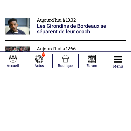
Aujourd'hui à 13:32
Les Girondins de Bordeaux se
séparent de leur coach
Aujourd'hui à 12:56
Monaco en sait plus sur son futur
10
adversaire de barrages
Accueil
Actus
Boutique
Forum
Menu
Aujourd'hui à 12:27
La fédération sud-coréenne et son
sélectionneur au centre d'une enquête
Nos partenaires