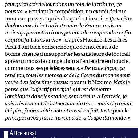
faut qu’on soit debout dans un coin de la tribune, ça
nous va.
» Pendant la compétition, un extrait de leur
morceau passera après chaque but inscrit. «
Ça va être
douloureux si c’est un but contre la France, mais au
moins ça permettra à nos parents de comprendre enfin
ce qu’on fait dans la vie
» , d’après Maxime. Les frères
Picard ont bien conscience que ce morceau a de
bonne chance d’insupporter les amateurs de football
après un mois de compétition à l’entendre en boucle,
comme tous ses prédécesseurs. «
De toute façon, ça
rend fou, tous les morceaux de la Coupe du monde sont
voués à se faire tirer dessus
, poursuit Maxime.
Mais je
pense que l’objectif principal, qui est de mettre
l’ambiance dans les stades, sera atteint. À l’arrivée, je
suis très content de la tournure du truc… mais si ça avait
été pire, j’aurais été content aussi, en fait. Juste pour le
principe : avoir fait le morceau de la Coupe du monde.
»