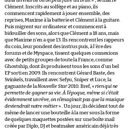
dans un endroit où on peut faire du bruit
» , se marre
Clément. Inscrits au solfège et au piano, ils
commencent rapidement à jouer ensemble, des
reprises, Maxime à la batterie et Clément à la guitare.
Puis migrent sur ordinateur et commencent à
bidouiller des sons, alors que Clément a 18 ans, mais
que Maxime n’en a que 13. Ils rencontrent les rappeurs
du coin, leur pondent des instrus puis, à l’ère des
forums et de Myspace, tissent quelques connexions
avec de petits groupes de toute la France, comme
Ghostship, dont ils produisent tous les sons d’un bel
EP sorti en 2009. Ils rencontrent Gérard Baste, des
Svinkels, travaillent avec Sefyu, Sniper et Luce, la
gagnante de la
Nouvelle Star
2010. Bref, «
rien qui ne
permette de gagner sa vie. À l’époque, même si c’était
évidemment un rêve, on n’imaginait pas que la musique
deviendrait notre métier
» . Un jour, ils décident tout de
même de lancer une bouteille à la mer sous la forme
de quelques maquettes postées sur une boîte mail
créée par Diplo, DJ et beatmaker américain déjà très