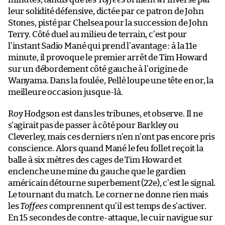
leur solidité défensive, dictée par ce patron de John
Stones, pisté par Chelsea pour la succession de John
Terry. Côté duel au milieu de terrain, c’est pour
l’instant Sadio Mané qui prend l’avantage : à la 11e
minute, il provoque le premier arrêt de Tim Howard
sur un débordement côté gauche à l’origine de
Wanyama. Dans la foulée, Pellè loupe une tête en or, la
meilleure occasion jusque-là.
Roy Hodgson est dans les tribunes, et observe. Il ne
s’agirait pas de passer à côté pour Barkley ou
Cleverley, mais ces derniers n’en n’ont pas encore pris
conscience. Alors quand Mané le feu follet reçoit la
balle à six mètres des cages de Tim Howard et
enclenche une mine du gauche que le gardien
américain détourne superbement (22e), c’est le signal.
Le tournant du match. Le corner ne donne rien mais
les
Toffees
comprennent qu’il est temps de s’activer.
En 15 secondes de contre-attaque, le cuir navigue sur