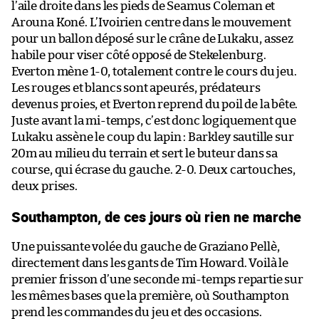
l’aile droite dans les pieds de Seamus Coleman et
Arouna Koné. L’Ivoirien centre dans le mouvement
pour un ballon déposé sur le crâne de Lukaku, assez
habile pour viser côté opposé de Stekelenburg.
Everton mène 1-0, totalement contre le cours du jeu.
Les rouges et blancs sont apeurés, prédateurs
devenus proies, et Everton reprend du poil de la bête.
Juste avant la mi-temps, c’est donc logiquement que
Lukaku assène le coup du lapin : Barkley sautille sur
20m au milieu du terrain et sert le buteur dans sa
course, qui écrase du gauche. 2-0. Deux cartouches,
deux prises.
Southampton, de ces jours où rien ne marche
Une puissante volée du gauche de Graziano Pellè,
directement dans les gants de Tim Howard. Voilà le
premier frisson d’une seconde mi-temps repartie sur
les mêmes bases que la première, où Southampton
prend les commandes du jeu et des occasions.