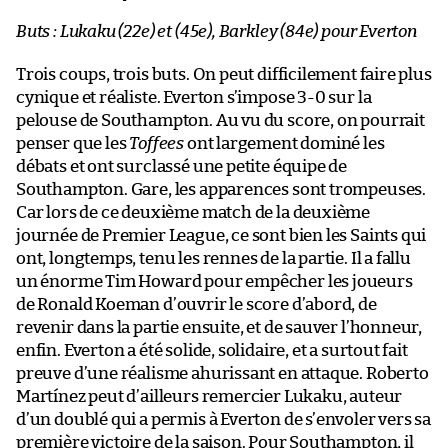
Buts : Lukaku (22e) et (45e), Barkley (84e) pour Everton
Trois coups, trois buts. On peut difficilement faire plus
cynique et réaliste. Everton s’impose 3-0 sur la
pelouse de Southampton. Au vu du score, on pourrait
penser que les
Toffees
ont largement dominé les
débats et ont surclassé une petite équipe de
Southampton. Gare, les apparences sont trompeuses.
Car lors de ce deuxième match de la deuxième
journée de Premier League, ce sont bien les Saints qui
ont, longtemps, tenu les rennes de la partie. Il a fallu
un énorme Tim Howard pour empêcher les joueurs
de Ronald Koeman d’ouvrir le score d’abord, de
revenir dans la partie ensuite, et de sauver l’honneur,
enfin. Everton a été solide, solidaire, et a surtout fait
preuve d’une réalisme ahurissant en attaque. Roberto
Martínez peut d’ailleurs remercier Lukaku, auteur
d’un doublé qui a permis à Everton de s’envoler vers sa
première victoire de la saison. Pour Southampton, il