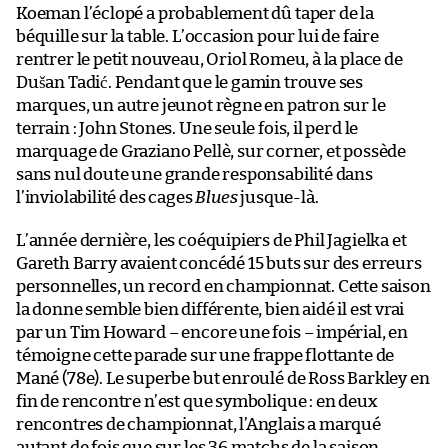
Koeman l’éclopé a probablement dû taper de la
béquille sur la table. L’occasion pour lui de faire
rentrer le petit nouveau, Oriol Romeu, à la place de
Dušan Tadić. Pendant que le gamin trouve ses
marques, un autre jeunot règne en patron sur le
terrain : John Stones. Une seule fois, il perd le
marquage de Graziano Pellè, sur corner, et possède
sans nul doute une grande responsabilité dans
l’inviolabilité des cages
Blues
jusque-là.
L’année dernière, les coéquipiers de Phil Jagielka et
Gareth Barry avaient concédé 15 buts sur des erreurs
personnelles, un record en championnat. Cette saison
la donne semble bien différente, bien aidé il est vrai
par un Tim Howard – encore une fois – impérial, en
témoigne cette parade sur une frappe flottante de
Mané (78e). Le superbe but enroulé de Ross Barkley en
fin de rencontre n’est que symbolique : en deux
rencontres de championnat, l’Anglais a marqué
autant de fois que sur les 36 matchs de la saison