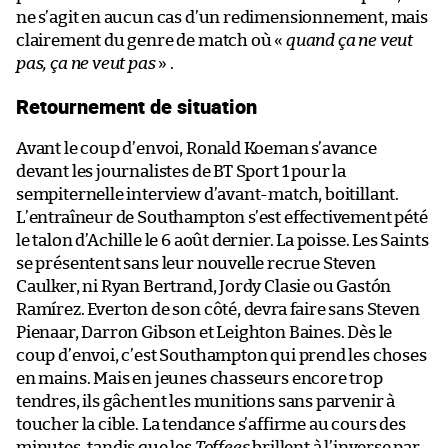
ne s’agit en aucun cas d’un redimensionnement, mais
clairement du genre de match où «
quand ça ne veut
pas, ça ne veut pas
» .
Retournement de situation
Avant le coup d’envoi, Ronald Koeman s’avance
devant les journalistes de BT Sport 1 pour la
sempiternelle interview d’avant-match, boitillant.
L’entraîneur de Southampton s’est effectivement pété
le talon d’Achille le 6 août dernier. La poisse. Les Saints
se présentent sans leur nouvelle recrue Steven
Caulker, ni Ryan Bertrand, Jordy Clasie ou Gastón
Ramírez. Everton de son côté, devra faire sans Steven
Pienaar, Darron Gibson et Leighton Baines. Dès le
coup d’envoi, c’est Southampton qui prend les choses
en mains. Mais en jeunes chasseurs encore trop
tendres, ils gâchent les munitions sans parvenir à
toucher la cible. La tendance s’affirme au cours des
minutes, tandis que les
Toffees
brillent à l’inverse par