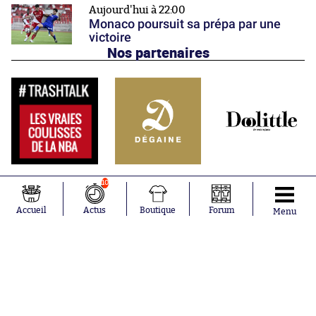
Aujourd'hui à 22:00
Monaco poursuit sa prépa par une
victoire
Nos partenaires
10
Accueil
Actus
Boutique
Forum
Menu
Abonnements
Contacts
La boutique SO PRESS
Mentions légales
Conditions générales d'utilisation
Publicité