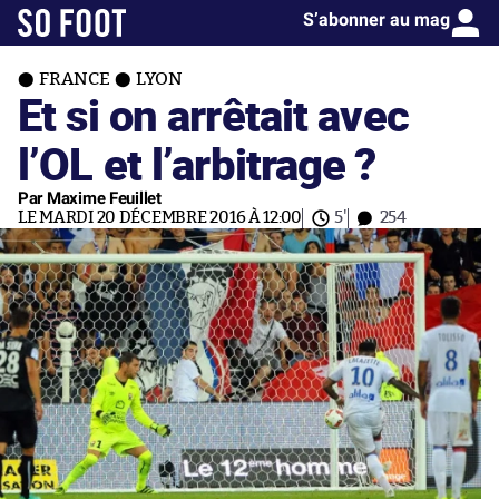
S’abonner au mag
FRANCE
LYON
Et si on arrêtait avec
l’OL et l’arbitrage ?
Par Maxime Feuillet
LE MARDI 20 DÉCEMBRE 2016 À 12:00
5'
254