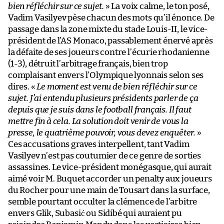
bien réfléchir sur ce sujet.
» La voix calme, le ton posé,
Vadim Vasilyev pèse chacun des mots qu’il énonce. De
passage dans la zone mixte du stade Louis-II, le vice-
président de l’AS Monaco, passablement énervé après
la défaite de ses joueurs contre l’écurie rhodanienne
(1-3), détruit l’arbitrage français, bien trop
complaisant envers l’Olympique lyonnais selon ses
dires. «
Le moment est venu de bien réfléchir sur ce
sujet. J’ai entendu plusieurs présidents parler de ça
depuis que je suis dans le football français. Il faut
mettre fin à cela. La solution doit venir de vous la
presse, le quatrième pouvoir, vous devez enquêter.
»
Ces accusations graves interpellent, tant Vadim
Vasilyev n’est pas coutumier de ce genre de sorties
assassines. Le vice-président monégasque, qui aurait
aimé voir M. Buquet accorder un penalty aux joueurs
du Rocher pour une main de Tousart dans la surface,
semble pourtant occulter la clémence de l’arbitre
envers Glik, Subasić ou Sidibé qui auraient pu