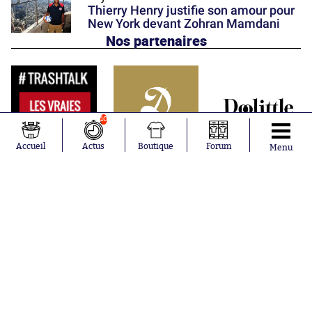
Thierry Henry justifie son amour pour
New York devant Zohran Mamdani
Nos partenaires
10
Accueil
Actus
Boutique
Forum
Menu
Abonnements
Contacts
La boutique SO PRESS
Mentions légales
Conditions générales d'utilisation
Publicité
Consentement RGPD
Recrutement