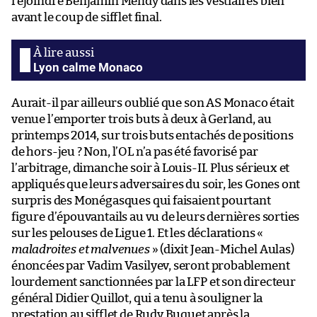
rejoindre Benjamin Mendy dans les vestiaires bien
avant le coup de sifflet final.
Lyon calme Monaco
Aurait-il par ailleurs oublié que son AS Monaco était
venue l’emporter trois buts à deux à Gerland, au
printemps 2014, sur trois buts entachés de positions
de hors-jeu ? Non, l’OL n’a pas été favorisé par
l’arbitrage, dimanche soir à Louis-II. Plus sérieux et
appliqués que leurs adversaires du soir, les Gones ont
surpris des Monégasques qui faisaient pourtant
figure d’épouvantails au vu de leurs dernières sorties
sur les pelouses de Ligue 1. Et les déclarations «
maladroites et malvenues
» (dixit Jean-Michel Aulas)
énoncées par Vadim Vasilyev, seront probablement
lourdement sanctionnées par la LFP et son directeur
général Didier Quillot, qui a tenu à souligner la
prestation au sifflet de Rudy Buquet après la