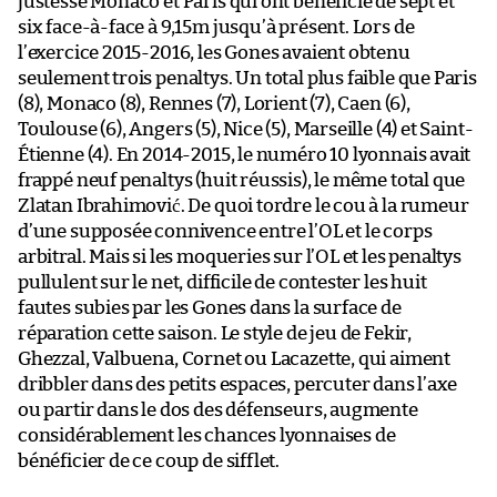
justesse Monaco et Paris qui ont bénéficié de sept et
six face-à-face à 9,15m jusqu’à présent. Lors de
l’exercice 2015-2016, les Gones avaient obtenu
seulement trois penaltys. Un total plus faible que Paris
(8), Monaco (8), Rennes (7), Lorient (7), Caen (6),
Toulouse (6), Angers (5), Nice (5), Marseille (4) et Saint-
Étienne (4). En 2014-2015, le numéro 10 lyonnais avait
frappé neuf penaltys (huit réussis), le même total que
Zlatan Ibrahimović. De quoi tordre le cou à la rumeur
d’une supposée connivence entre l’OL et le corps
arbitral. Mais si les moqueries sur l’OL et les penaltys
pullulent sur le net, difficile de contester les huit
fautes subies par les Gones dans la surface de
réparation cette saison. Le style de jeu de Fekir,
Ghezzal, Valbuena, Cornet ou Lacazette, qui aiment
dribbler dans des petits espaces, percuter dans l’axe
ou partir dans le dos des défenseurs, augmente
considérablement les chances lyonnaises de
bénéficier de ce coup de sifflet.