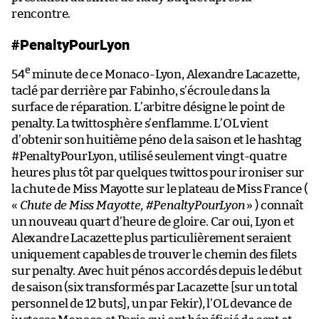
rencontre.
#PenaltyPourLyon
e
54
minute de ce Monaco-Lyon, Alexandre Lacazette,
taclé par derrière par Fabinho, s’écroule dans la
surface de réparation. L’arbitre désigne le point de
penalty. La twittosphère s’enflamme. L’OL vient
d’obtenir son huitième péno de la saison et le hashtag
#PenaltyPourLyon, utilisé seulement vingt-quatre
heures plus tôt par quelques twittos pour ironiser sur
la chute de Miss Mayotte sur le plateau de Miss France (
«
Chute de Miss Mayotte, #PenaltyPourLyon
» ) connaît
un nouveau quart d’heure de gloire. Car oui, Lyon et
Alexandre Lacazette plus particulièrement seraient
uniquement capables de trouver le chemin des filets
sur penalty. Avec huit pénos accordés depuis le début
de saison (six transformés par Lacazette [sur un total
personnel de 12 buts], un par Fekir), l’OL devance de