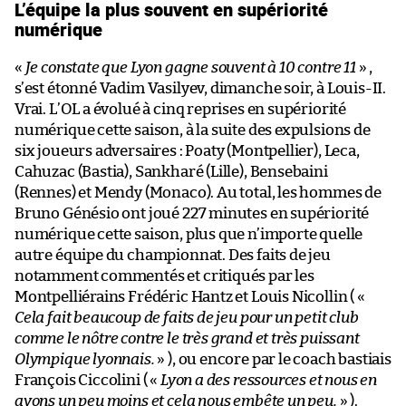
L’équipe la plus souvent en supériorité
numérique
«
Je constate que Lyon gagne souvent à 10 contre 11
» ,
s’est étonné Vadim Vasilyev, dimanche soir, à Louis-II.
Vrai. L’OL a évolué à cinq reprises en supériorité
numérique cette saison, à la suite des expulsions de
six joueurs adversaires : Poaty (Montpellier), Leca,
Cahuzac (Bastia), Sankharé (Lille), Bensebaini
(Rennes) et Mendy (Monaco). Au total, les hommes de
Bruno Génésio ont joué 227 minutes en supériorité
numérique cette saison, plus que n’importe quelle
autre équipe du championnat. Des faits de jeu
notamment commentés et critiqués par les
Montpelliérains Frédéric Hantz et Louis Nicollin ( «
Cela fait beaucoup de faits de jeu pour un petit club
comme le nôtre contre le très grand et très puissant
Olympique lyonnais.
» ), ou encore par le coach bastiais
François Ciccolini ( «
Lyon a des ressources et nous en
avons un peu moins et cela nous embête un peu.
» ).