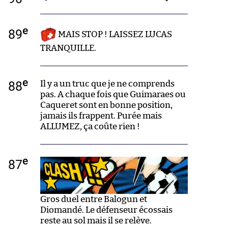
e
89
MAIS STOP ! LAISSEZ LUCAS
TRANQUILLE.
e
88
Il y a un truc que je ne comprends
pas. A chaque fois que Guimaraes ou
Caqueret sont en bonne position,
jamais ils frappent. Purée mais
ALLUMEZ, ça coûte rien !
e
87
Gros duel entre Balogun et
Diomandé. Le défenseur écossais
reste au sol mais il se relève.