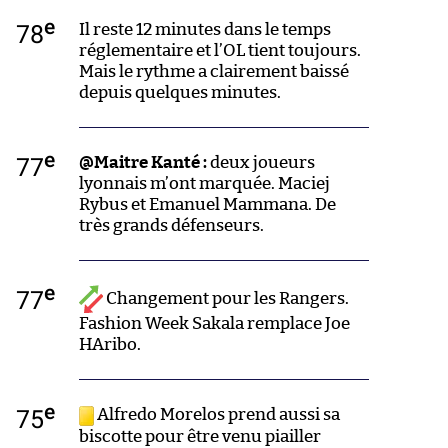
e
78
Il reste 12 minutes dans le temps
réglementaire et l’OL tient toujours.
Mais le rythme a clairement baissé
depuis quelques minutes.
e
77
@Maitre Kanté :
deux joueurs
lyonnais m’ont marquée. Maciej
Rybus et Emanuel Mammana. De
très grands défenseurs.
e
77
Changement pour les Rangers.
Fashion Week Sakala remplace Joe
HAribo.
e
75
Alfredo Morelos prend aussi sa
biscotte pour être venu piailler