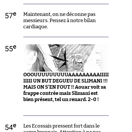
e
57
Maintenant, on ne déconne pas
messieurs. Pensez à notre bilan
cardiaque.
e
55
OOOUUUUUUUUUAAAAAAAAAIIIII
IIIII UN BUT DEGUEU DE SLIMANI !!!
MAIS ON S’EN FOUT !! Aouar voit sa
frappe contrée mais Slimani est
bien présent, tel un renard. 2-0 !
e
54
Les Ecossais pressent fort dans le