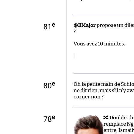
e
81
@IlMajor
propose un dile
?
Vous avez 10 minutes.
e
80
Oh la petite main de Schlo
ne dit rien, mais s'il n'y a
corner non ?
e
78
🔀 Double ch
remplace Nga
entre, Ismail