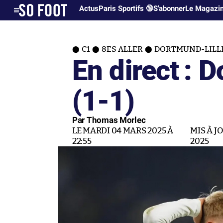
Actus
Paris Sportifs 🔞
S'abonner
Le Magazi
C1
8ES ALLER
DORTMUND-LILL
En direct : 
(1-1)
Par Thomas Morlec
LE MARDI 04 MARS 2025 À
MIS À J
22:55
2025