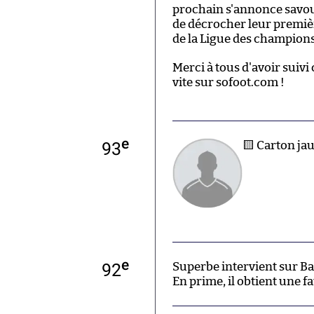
prochain s'annonce savoure
de décrocher leur premièr
de la Ligue des champions
Merci à tous d'avoir suivi ce
vite sur sofoot.com !
e
93
🟨 Carton ja
e
92
Superbe intervient sur Ba
En prime, il obtient une f