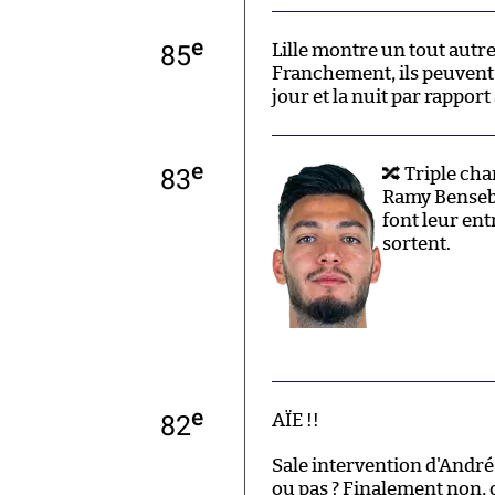
e
85
Lille montre un tout autre
Franchement, ils peuvent 
jour et la nuit par rappor
e
83
🔀 Triple c
Ramy Benseba
font leur en
sortent.
e
82
AÏE !!
Sale intervention d'Andr
ou pas ? Finalement non, 