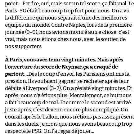
point… Perdre, oui, mais sur un tel score, ça fait mal. Le
Paris-SG était beaucoup trop fort pour nous. On a vu
la différence qui nous séparait d’une des meilleures
équipes du monde. Contre Naples, lors de la première
journée (0-0), nous avions montré autre chose, c’est
vrai, mais nous étions chez nous, avec le soutien de
nos supporters.
À Paris, vous avez tenu vingt minutes. Mais après
l’ouverture du score de Neymar, ça a craqué de
partout…
Dès le coup d’envoi, les Parisiens ont mis la
pression. Ils voulaient gagner, se racheter après leur
défaite à Liverpool (3-2). On a résisté vingt minutes. Et
après, nous n’y étions plus. Mentalement, ce but nous
a fait beaucoup de mal. Et comme le second est arrivé
juste après, c’est devenu encore plus compliqué. On
courait après le ballon, nous n’étions pas assez présent
dans les duels. Je crois que nous avons beaucoup trop
respecté le PSG. On l’a regardé jouer…