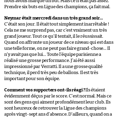
nous avons marqué un but. Mais ce n’était pas assez.
Prendre six buts en Ligue des champions, ça fait mal.
Neymar était mercredi dans un très grand soir…
C’était son jour. Il était tout simplement inarrêtable !
Cela ne me surprend pas, car c’est vraiment un très
grand joueur. Tout ce qu’il tentait, il le réussissait.
Quand on affronte un joueur de ce niveau qui est dans
une telle forme, on ne peut pas faire grand-chose… Il
n’y avait pas que lui… Toute l’équipe parisienne a
réalisé une grosse performance. J’ai été aussi
impressionné par Verratti. Il a une grosse qualité
technique, il perd très peu de ballons. Il est très
important pour son équipe.
Comment vos supporters ont-ils réagi ?
Ils étaient
évidemment déçus par le score. C’est normal. Mais ce
sont des gens qui aiment profondément leur club. Ils
sont heureux de retrouver la Ligue des champions
après vingt-sept ans d’absence. D’ailleurs, quand on a