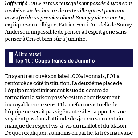
l’affectif à 100% et tous ceux qui sont passés à Lyon sont
tombés sous le charme de cette ville qui est pourtant
assez froide au premier abord. Sonny y vit encore !
» ,
explique son collègue, Patrice Ferri. Au-delà de Sonny
Anderson, impossible de penser à l’esprit gone sans
penser à Cris et bien sûr à Juninho.
Top 10 : Coups francs de Juninho
En ayant retrouvé son label 100% lyonnais, l’OL a
renforcé ce côté institution. La deuxième place de
l’équipe majoritairement issue du centre de
formation la saison passée est un aboutissement
incroyable en ce sens. Et la méforme actuelle de
l’équipe ne serait pas si gênante si les supporters ne
voyaient pas dans l’attitude des joueurs un certain
manque de respect vis-à-vis du maillot et du blason.
De quoi expliquer, au moins en partie, la très mauvaise