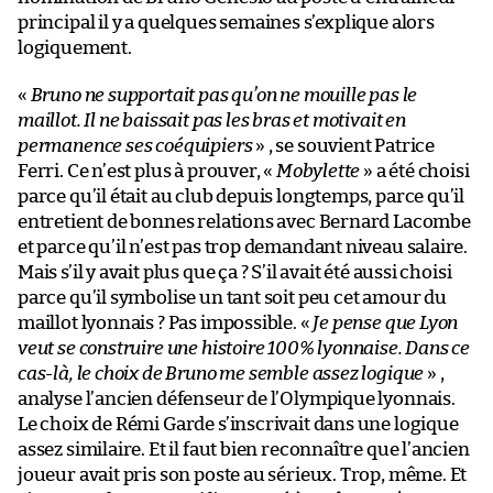
principal il y a quelques semaines s’explique alors
logiquement.
«
Bruno ne supportait pas qu’on ne mouille pas le
maillot. Il ne baissait pas les bras et motivait en
permanence ses coéquipiers
» , se souvient Patrice
Ferri. Ce n’est plus à prouver, «
Mobylette
» a été choisi
parce qu’il était au club depuis longtemps, parce qu’il
entretient de bonnes relations avec Bernard Lacombe
et parce qu’il n’est pas trop demandant niveau salaire.
Mais s’il y avait plus que ça ? S’il avait été aussi choisi
parce qu’il symbolise un tant soit peu cet amour du
maillot lyonnais ? Pas impossible. «
Je pense que Lyon
veut se construire une histoire 100% lyonnaise. Dans ce
cas-là, le choix de Bruno me semble assez logique
» ,
analyse l’ancien défenseur de l’Olympique lyonnais.
Le choix de Rémi Garde s’inscrivait dans une logique
assez similaire. Et il faut bien reconnaître que l’ancien
joueur avait pris son poste au sérieux. Trop, même. Et