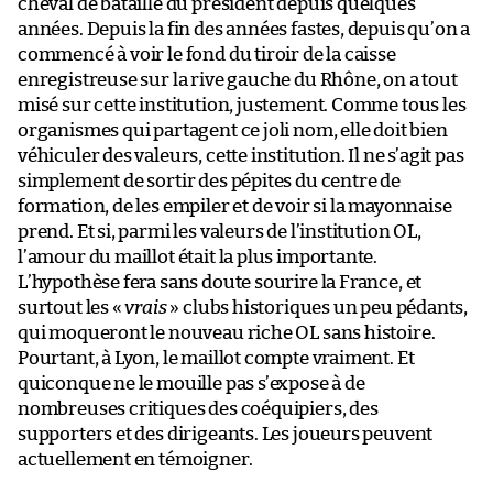
cheval de bataille du président depuis quelques
années. Depuis la fin des années fastes, depuis qu’on a
commencé à voir le fond du tiroir de la caisse
enregistreuse sur la rive gauche du Rhône, on a tout
misé sur cette institution, justement. Comme tous les
organismes qui partagent ce joli nom, elle doit bien
véhiculer des valeurs, cette institution. Il ne s’agit pas
simplement de sortir des pépites du centre de
formation, de les empiler et de voir si la mayonnaise
prend. Et si, parmi les valeurs de l’institution OL,
l’amour du maillot était la plus importante.
L’hypothèse fera sans doute sourire la France, et
surtout les «
vrais
» clubs historiques un peu pédants,
qui moqueront le nouveau riche OL sans histoire.
Pourtant, à Lyon, le maillot compte vraiment. Et
quiconque ne le mouille pas s’expose à de
nombreuses critiques des coéquipiers, des
supporters et des dirigeants. Les joueurs peuvent
actuellement en témoigner.