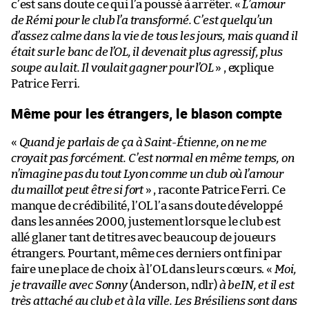
c’est sans doute ce qui l’a poussé à arrêter. «
L’amour
de Rémi pour le club l’a transformé. C’est quelqu’un
d’assez calme dans la vie de tous les jours, mais quand il
était sur le banc de l’OL, il devenait plus agressif, plus
soupe au lait. Il voulait gagner pour l’OL
» , explique
Patrice Ferri.
Même pour les étrangers, le blason compte
«
Quand je parlais de ça à Saint-Étienne, on ne me
croyait pas forcément. C’est normal en même temps, on
n’imagine pas du tout Lyon comme un club où l’amour
du maillot peut être si fort
» , raconte Patrice Ferri. Ce
manque de crédibilité, l’OL l’a sans doute développé
dans les années 2000, justement lorsque le club est
allé glaner tant de titres avec beaucoup de joueurs
étrangers. Pourtant, même ces derniers ont fini par
faire une place de choix à l’OL dans leurs cœurs. «
Moi,
je travaille avec Sonny
(Anderson, ndlr)
à beIN, et il est
très attaché au club et à la ville. Les Brésiliens sont dans