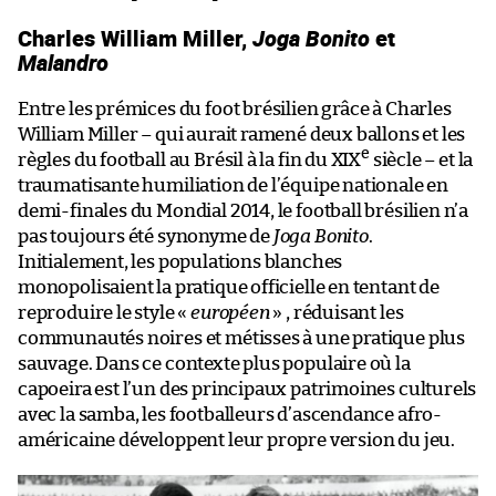
Charles William Miller,
Joga Bonito
et
Malandro
Entre les prémices du foot brésilien grâce à Charles
William Miller – qui aurait ramené deux ballons et les
e
règles du football au Brésil à la fin du XIX
siècle – et la
traumatisante humiliation de l’équipe nationale en
demi-finales du Mondial 2014, le football brésilien n’a
pas toujours été synonyme de
Joga Bonito
.
Initialement, les populations blanches
monopolisaient la pratique officielle en tentant de
reproduire le style «
européen
» , réduisant les
communautés noires et métisses à une pratique plus
sauvage. Dans ce contexte plus populaire où la
capoeira est l’un des principaux patrimoines culturels
avec la samba, les footballeurs d’ascendance afro-
américaine développent leur propre version du jeu.