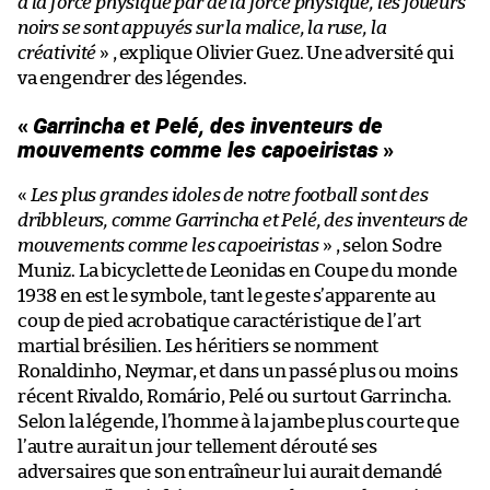
à la force physique par de la force physique, les joueurs
noirs se sont appuyés sur la malice, la ruse, la
créativité
» , explique Olivier Guez. Une adversité qui
va engendrer des légendes.
«
Garrincha et Pelé, des inventeurs de
mouvements comme les capoeiristas
»
«
Les plus grandes idoles de notre football sont des
dribbleurs, comme Garrincha et Pelé, des inventeurs de
mouvements comme les capoeiristas
» , selon Sodre
Muniz. La bicyclette de Leonidas en Coupe du monde
1938 en est le symbole, tant le geste s’apparente au
coup de pied acrobatique caractéristique de l’art
martial brésilien. Les héritiers se nomment
Ronaldinho, Neymar, et dans un passé plus ou moins
récent Rivaldo, Romário, Pelé ou surtout Garrincha.
Selon la légende, l’homme à la jambe plus courte que
l’autre aurait un jour tellement dérouté ses
adversaires que son entraîneur lui aurait demandé