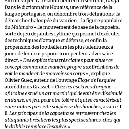
Simon Kuper. La relation tient en un seul mot,
Ginga
.
Dans le dictionnaire Houaiss, une référence de la
langue portugaise, on dénombre trois définitions : la
démarche chaloupée du vaurien – la figure populaire
du
Malandro
–, le mouvement de base de la capoeira,
sorte de jeu de jambes rythmé qui permet d’exécuter
des techniques d’attaque et défense, et enfin la
propension des footballeurs les plus talentueux à
jouer de leur corps pour tromper leur adversaire
direct. «
Des explications très claires pour situer ce
concept comme une manière propre aux Brésiliens de
voir le monde et de mouvoir son corps
» , explique
Olivier Guez, auteur de l’ouvrage
Éloge de l’esquive
aux éditions Grasset. «
Chez les esclaves d’origine
africaine est né un art martial qui devait être dissimulé
en danse, en jeu, pour être toléré et qui se caractérisait
entre autres par cette souplesse des hanches
, assure-t-
il.
Les principes de la capoeira se retrouvent chez les
attaquants brésiliens les plus spectaculaires, chez qui
le dribble remplace l’esquive.
»