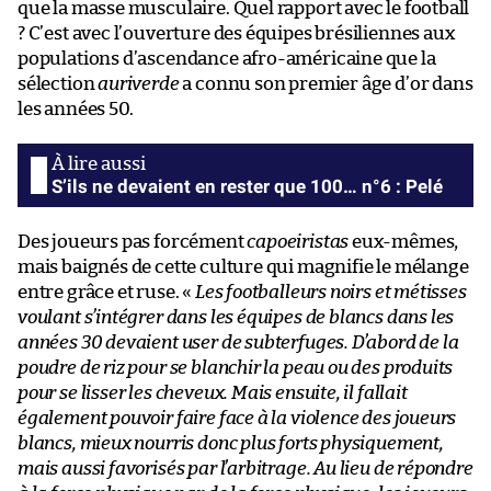
que la masse musculaire. Quel rapport avec le football
? C’est avec l’ouverture des équipes brésiliennes aux
populations d’ascendance afro-américaine que la
sélection
auriverde
a connu son premier âge d’or dans
les années 50.
S’ils ne devaient en rester que 100… n°6 : Pelé
Des joueurs pas forcément
capoeiristas
eux-mêmes,
mais baignés de cette culture qui magnifie le mélange
entre grâce et ruse. «
Les footballeurs noirs et métisses
voulant s’intégrer dans les équipes de blancs dans les
années 30 devaient user de subterfuges. D’abord de la
poudre de riz pour se blanchir la peau ou des produits
pour se lisser les cheveux. Mais ensuite, il fallait
également pouvoir faire face à la violence des joueurs
blancs, mieux nourris donc plus forts physiquement,
mais aussi favorisés par l’arbitrage. Au lieu de répondre