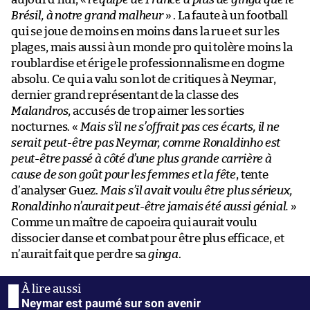
Brésil, à notre grand malheur
» . La faute à un football
qui se joue de moins en moins dans la rue et sur les
plages, mais aussi à un monde pro qui tolère moins la
roublardise et érige le professionnalisme en dogme
absolu. Ce qui a valu son lot de critiques à Neymar,
dernier grand représentant de la classe des
Malandros
, accusés de trop aimer les sorties
nocturnes. «
Mais s’il ne s’offrait pas ces écarts, il ne
serait peut-être pas Neymar, comme Ronaldinho est
peut-être passé à côté d’une plus grande carrière à
cause de son goût pour les femmes et la fête
, tente
d’analyser Guez.
Mais s’il avait voulu être plus sérieux,
Ronaldinho n’aurait peut-être jamais été aussi génial.
»
Comme un maître de capoeira qui aurait voulu
dissocier danse et combat pour être plus efficace, et
n’aurait fait que perdre sa
ginga
.
Neymar est paumé sur son avenir