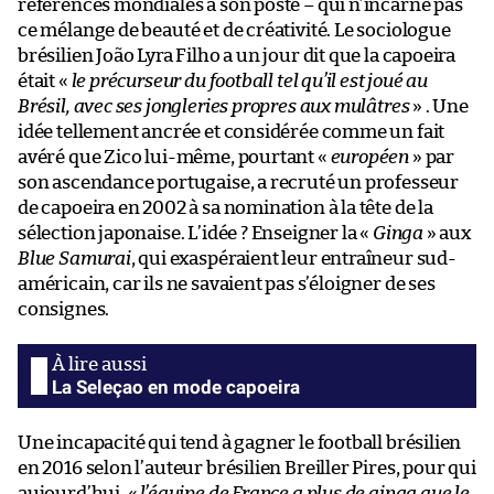
références mondiales à son poste – qui n’incarne pas
ce mélange de beauté et de créativité. Le sociologue
brésilien João Lyra Filho a un jour dit que la capoeira
était «
le précurseur du football tel qu’il est joué au
Brésil, avec ses jongleries propres aux mulâtres
» . Une
idée tellement ancrée et considérée comme un fait
avéré que Zico lui-même, pourtant «
européen
» par
son ascendance portugaise, a recruté un professeur
de capoeira en 2002 à sa nomination à la tête de la
sélection japonaise. L’idée ? Enseigner la «
Ginga
» aux
Blue Samurai
, qui exaspéraient leur entraîneur sud-
américain, car ils ne savaient pas s’éloigner de ses
consignes.
La Seleçao en mode capoeira
Une incapacité qui tend à gagner le football brésilien
en 2016 selon l’auteur brésilien Breiller Pires, pour qui
aujourd’hui, «
l’équipe de France a plus de ginga que le