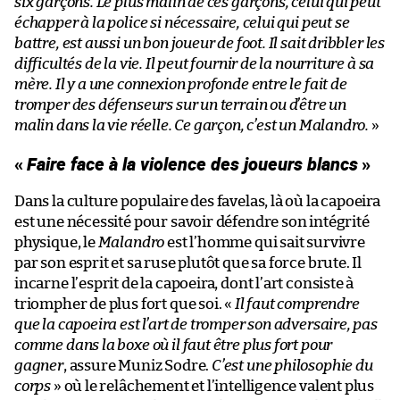
six garçons. Le plus malin de ces garçons, celui qui peut
échapper à la police si nécessaire, celui qui peut se
battre, est aussi un bon joueur de foot. Il sait dribbler les
difficultés de la vie. Il peut fournir de la nourriture à sa
mère. Il y a une connexion profonde entre le fait de
tromper des défenseurs sur un terrain ou d’être un
malin dans la vie réelle. Ce garçon, c’est un Malandro.
»
«
Faire face à la violence des joueurs blancs
»
Dans la culture populaire des favelas, là où la capoeira
est une nécessité pour savoir défendre son intégrité
physique, le
Malandro
est l’homme qui sait survivre
par son esprit et sa ruse plutôt que sa force brute. Il
incarne l’esprit de la capoeira, dont l’art consiste à
triompher de plus fort que soi. «
Il faut comprendre
que la capoeira est l’art de tromper son adversaire, pas
comme dans la boxe où il faut être plus fort pour
gagner
, assure Muniz Sodre.
C’est une philosophie du
corps
» où le relâchement et l’intelligence valent plus