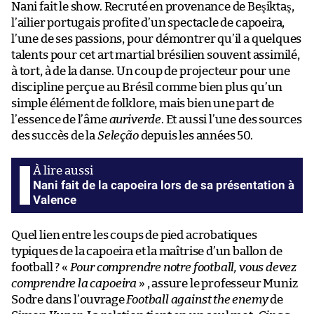
Nani fait le show. Recruté en provenance de Beşiktaş,
l’ailier portugais profite d’un spectacle de capoeira,
l’une de ses passions, pour démontrer qu’il a quelques
talents pour cet art martial brésilien souvent assimilé,
à tort, à de la danse. Un coup de projecteur pour une
discipline perçue au Brésil comme bien plus qu’un
simple élément de folklore, mais bien une part de
l’essence de l’âme
auriverde
. Et aussi l’une des sources
des succès de la
Seleção
depuis les années 50.
Nani fait de la capoeira lors de sa présentation à
Valence
Quel lien entre les coups de pied acrobatiques
typiques de la capoeira et la maîtrise d’un ballon de
football ? «
Pour comprendre notre football, vous devez
comprendre la capoeira
» , assure le professeur Muniz
Sodre dans l’ouvrage
Football against the enemy
de