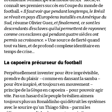
connaît ses premiers succès en Coupe du monde de
football. «
Il faut voir que pendant longtemps, le Brésil
se rêvait en pays d’Européens installés en Amérique du
Sud
, résume Olivier Guez,
et finalement, ce sont les
descendants d’esclaves qui lui permettent de rayonner,
comme ces esclaves qui pendant quatre siècles ont
permis sa croissance.
» Une source de fierté quand
tout va bien, et de profond complexe identitaire en
temps de crise…
La capoeira précurseur du football
Perpétuellement inventer pour être imprévisible,
prendre du plaisir – comme en dansant la samba –
pour être inspiré, et toujours en mouvement –
principe de la
Ginga
en capoeira – pour pouvoir agir
vite. Pas un hasard si le peuple brésilien aimera
toujours plus un Ronaldinho qui détruit les systèmes
avec le sourire qu’un Thiago Silva – parmi les