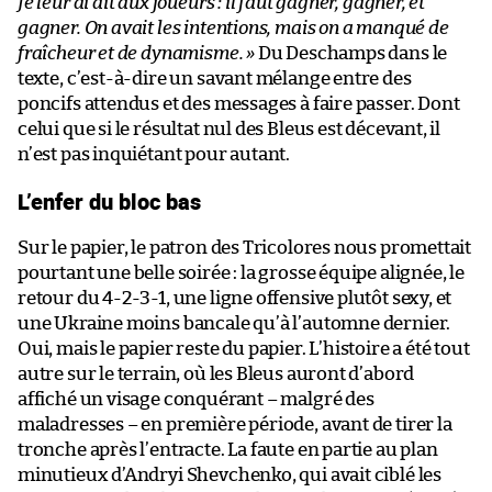
Je leur ai dit aux joueurs : il faut gagner, gagner, et
gagner. On avait les intentions, mais on a manqué de
fraîcheur et de dynamisme. »
Du Deschamps dans le
texte, c’est-à-dire un savant mélange entre des
poncifs attendus et des messages à faire passer. Dont
celui que si le résultat nul des Bleus est décevant, il
n’est pas inquiétant pour autant.
L’enfer du bloc bas
Sur le papier, le patron des Tricolores nous promettait
pourtant une belle soirée : la grosse équipe alignée, le
retour du 4-2-3-1, une ligne offensive plutôt sexy, et
une Ukraine moins bancale qu’à l’automne dernier.
Oui, mais le papier reste du papier. L’histoire a été tout
autre sur le terrain, où les Bleus auront d’abord
affiché un visage conquérant – malgré des
maladresses – en première période, avant de tirer la
tronche après l’entracte. La faute en partie au plan
minutieux d’Andryi Shevchenko, qui avait ciblé les