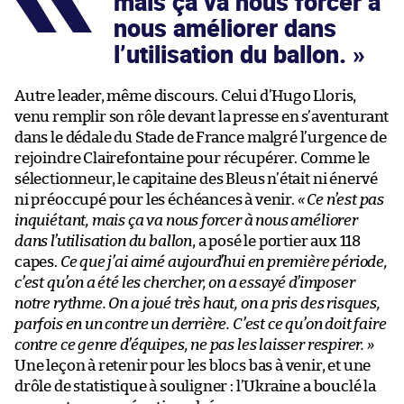
mais ça va nous forcer à
nous améliorer dans
l’utilisation du ballon.
Autre leader, même discours. Celui d’Hugo Lloris,
venu remplir son rôle devant la presse en s’aventurant
dans le dédale du Stade de France malgré l’urgence de
rejoindre Clairefontaine pour récupérer. Comme le
sélectionneur, le capitaine des Bleus n’était ni énervé
ni préoccupé pour les échéances à venir.
« Ce n’est pas
inquiétant, mais ça va nous forcer à nous améliorer
dans l’utilisation du ballon
, a posé le portier aux 118
capes.
Ce que j’ai aimé aujourd’hui en première période,
c’est qu’on a été les chercher, on a essayé d’imposer
notre rythme. On a joué très haut, on a pris des risques,
parfois en un contre un derrière. C’est ce qu’on doit faire
contre ce genre d’équipes, ne pas les laisser respirer. »
Une leçon à retenir pour les blocs bas à venir, et une
drôle de statistique à souligner : l’Ukraine a bouclé la