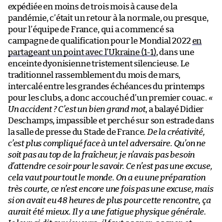
expédiée en moins de trois mois à cause de la
pandémie, c’était un retour à la normale, ou presque,
pour l’équipe de France, qui a commencé sa
campagne de qualification pour le Mondial 2022
en
partageant un point avec l’Ukraine (1-1)
, dans une
enceinte dyonisienne tristement silencieuse. Le
traditionnel rassemblement du mois de mars,
intercalé entre les grandes échéances du printemps
pour les clubs, a donc accouché d’un premier couac.
«
Un accident ? C’est un bien grand mot
, a balayé Didier
Deschamps, impassible et perché sur son estrade dans
la salle de presse du Stade de France.
De la créativité,
c’est plus compliqué face à un tel adversaire. Qu’on ne
soit pas au top de la fraîcheur, je n’avais pas besoin
d’attendre ce soir pour le savoir. Ce n’est pas une excuse,
cela vaut pour tout le monde. On a eu une préparation
très courte, ce n’est encore une fois pas une excuse, mais
si on avait eu 48 heures de plus pour cette rencontre, ça
aurait été mieux. Il y a une fatigue physique générale.