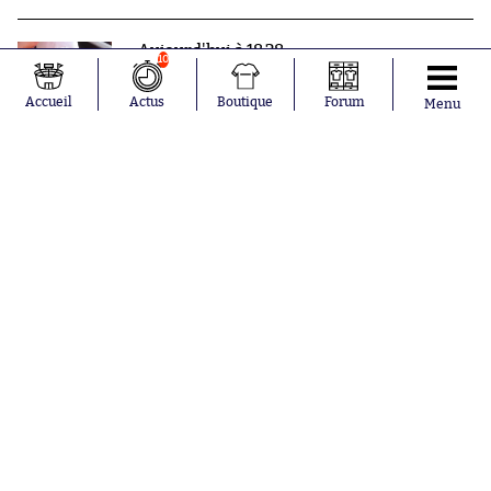
Aujourd'hui à 18:28
10
Franck Haise prolonge déjà avec
Rennes
Accueil
Actus
Boutique
Forum
Menu
Nos partenaires
Abonnements
Contacts
La boutique SO PRESS
Mentions légales