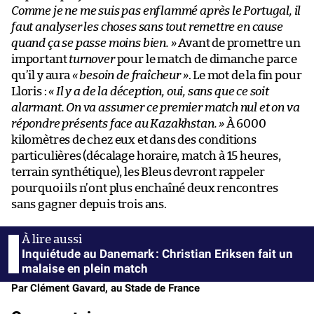
Comme je ne me suis pas enflammé après le Portugal, il
faut analyser les choses sans tout remettre en cause
quand ça se passe moins bien. »
Avant de promettre un
important
turnover
pour le match de dimanche parce
qu’il y aura
« besoin de fraîcheur »
. Le mot de la fin pour
Lloris :
« Il y a de la déception, oui, sans que ce soit
alarmant. On va assumer ce premier match nul et on va
répondre présents face au Kazakhstan. »
À 6000
kilomètres de chez eux et dans des conditions
particulières (décalage horaire, match à 15 heures,
terrain synthétique), les Bleus devront rappeler
pourquoi ils n’ont plus enchaîné deux rencontres
sans gagner depuis trois ans.
Inquiétude au Danemark : Christian Eriksen fait un
malaise en plein match
Par Clément Gavard, au Stade de France