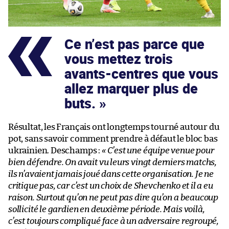
Ce n’est pas parce que
vous mettez trois
avants-centres que vous
allez marquer plus de
buts.
Résultat, les Français ont longtemps tourné autour du
pot, sans savoir comment prendre à défaut le bloc bas
ukrainien. Deschamps :
« C’est une équipe venue pour
bien défendre. On avait vu leurs vingt derniers matchs,
ils n’avaient jamais joué dans cette organisation. Je ne
critique pas, car c’est un choix de Shevchenko et il a eu
raison. Surtout qu’on ne peut pas dire qu’on a beaucoup
sollicité le gardien en deuxième période. Mais voilà,
c’est toujours compliqué face à un adversaire regroupé,