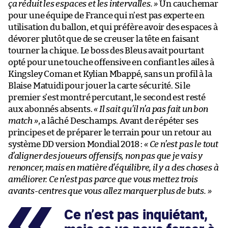
ça réduit les espaces et les intervalles. »
Un cauchemar
pour une équipe de France qui n’est pas experte en
utilisation du ballon, et qui préfère avoir des espaces à
dévorer plutôt que de se creuser la tête en faisant
tourner la chique. Le boss des Bleus avait pourtant
opté pour une touche offensive en confiant les ailes à
Kingsley Coman et Kylian Mbappé, sans un profil à la
Blaise Matuidi pour jouer la carte sécurité. Si le
premier s’est montré percutant, le second est resté
aux abonnés absents.
« Il sait qu’il n’a pas fait un bon
match »
, a lâché Deschamps. Avant de répéter ses
principes et de préparer le terrain pour un retour au
système DD version Mondial 2018 :
« Ce n’est pas le tout
d’aligner des joueurs offensifs, non pas que je vais y
renoncer, mais en matière d’équilibre, il y a des choses à
améliorer. Ce n’est pas parce que vous mettez trois
avants-centres que vous allez marquer plus de buts. »
Ce n’est pas inquiétant,