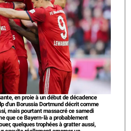
sante, en proie à un début de décadence
scalp d'un Borussia Dortmund décrit comme
aussi, mais pourtant massacré ce samedi
igne que ce Bayern-là a probablement
uer, quelques trophées à gratter aussi,
ur ensuite réellement amorcer un