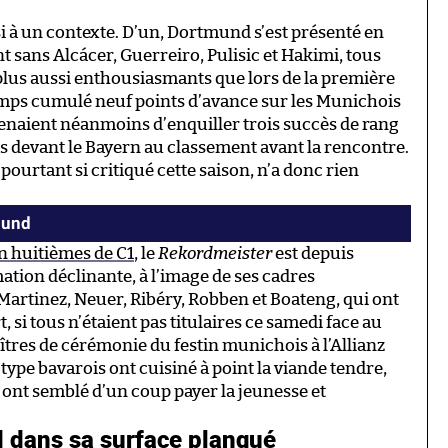
à un contexte. D’un, Dortmund s’est présenté en
t sans Alcácer, Guerreiro, Pulisic et Hakimi, tous
plus aussi enthousiasmants que lors de la première
 temps cumulé neuf points d’avance sur les Munichois
naient néanmoins d’enquiller trois succès de rang
s devant le Bayern au classement avant la rencontre.
 pourtant si critiqué cette saison, n’a donc rien
mund
en huitièmes de C1
, le
Rekordmeister
est depuis
tion déclinante, à l’image de ses cadres
rtinez, Neuer, Ribéry, Robben et Boateng, qui ont
, si tous n’étaient pas titulaires ce samedi face au
aîtres de cérémonie du festin munichois à l’Allianz
 type bavarois ont cuisiné à point la viande tendre,
 ont semblé d’un coup payer la jeunesse et
 dans sa surface planqué