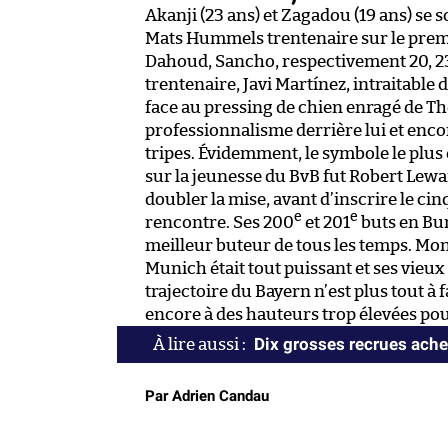
Akanji (23 ans) et Zagadou (19 ans) se s
Mats Hummels trentenaire sur le premie
Dahoud, Sancho, respectivement 20, 23 et
trentenaire, Javi Martínez, intraitable
face au pressing de chien enragé de Th
professionnalisme derrière lui et enco
tripes. Évidemment, le symbole le plus
sur la jeunesse du BvB fut Robert Lewa
doubler la mise, avant d’inscrire le ci
e
e
rencontre. Ses 200
et 201
buts en Bun
meilleur buteur de tous les temps. Mo
Munich était tout puissant et ses vieux
trajectoire du Bayern n’est plus tout à
encore à des hauteurs trop élevées pour
Dix grosses recrues ache
Par Adrien Candau