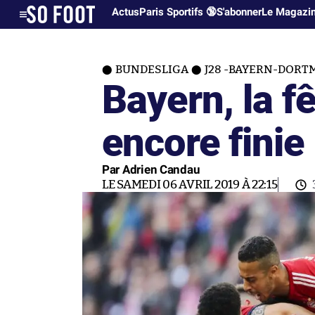
Actus
Paris Sportifs 🔞
S'abonner
Le Magazi
BUNDESLIGA
J28 -BAYERN-DORTM
Bayern, la fê
encore finie
Par Adrien Candau
LE SAMEDI 06 AVRIL 2019 À 22:15