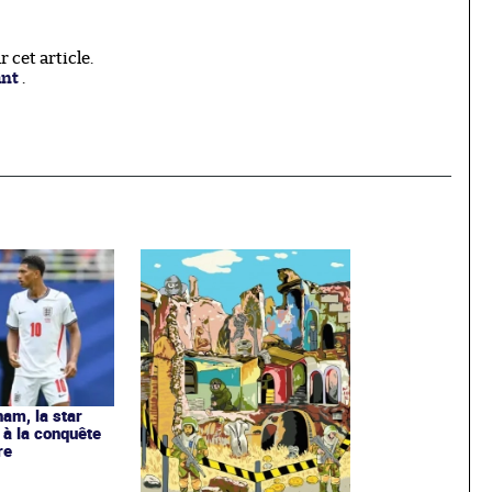
cet article.
ant
.
ham, la star
à la conquête
re