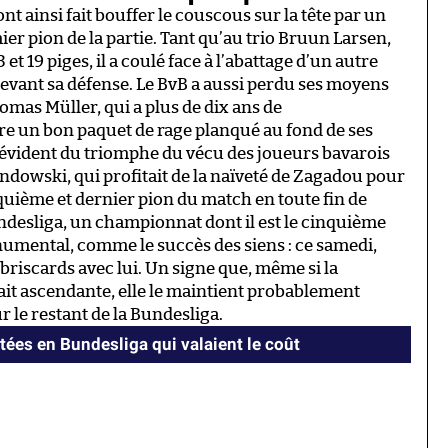
ont ainsi fait bouffer le couscous sur la tête par un
r pion de la partie. Tant qu’au trio Bruun Larsen,
 19 piges, il a coulé face à l’abattage d’un autre
 devant sa défense. Le BvB a aussi perdu ses moyens
omas Müller, qui a plus de dix ans de
re un bon paquet de rage planqué au fond de ses
 évident du triomphe du vécu des joueurs bavarois
ndowski, qui profitait de la naïveté de Zagadou pour
nquième et dernier pion du match en toute fin de
desliga, un championnat dont il est le cinquième
numental, comme le succès des siens : ce samedi,
 briscards avec lui. Un signe que, même si la
 fait ascendante, elle le maintient probablement
 le restant de la Bundesliga.
tées en Bundesliga qui valaient le coût