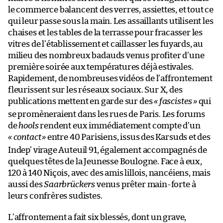
le commerce balancent des verres, assiettes, et tout ce
qui leur passe sous la main. Les assaillants utilisent les
chaises et les tables de la terrasse pour fracasser les
vitres de l’établissement et caillasser les fuyards, au
milieu des nombreux badauds venus profiter d’une
première soirée aux températures déjà estivales.
Rapidement, de nombreuses vidéos de l’affrontement
fleurissent sur les réseaux sociaux. Sur X, des
publications mettent en garde sur des
«
fascistes
»
qui
se promèneraient dans les rues de Paris. Les forums
de
hools
rendent eux immédiatement compte d’un
« contact
»
entre 40 Parisiens, issus des Karsuds et des
Indep’ virage Auteuil 91, également accompagnés de
quelques têtes de la Jeunesse Boulogne. Face à eux,
120 à 140 Niçois, avec des amis lillois, nancéiens, mais
aussi des
Saarbrückers
venus prêter main-forte à
leurs confrères sudistes.
L’affrontement a fait six blessés, dont un grave,