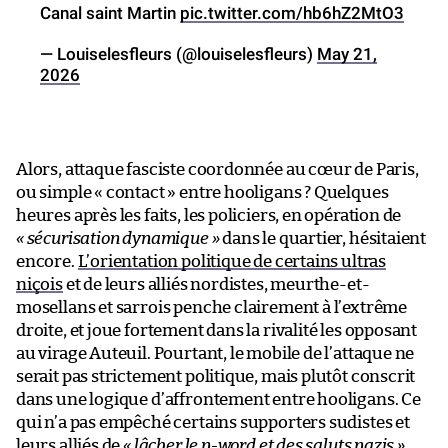
Canal saint Martin
pic.twitter.com/hb6hZ2MtO3
— Louiselesfleurs (@louiselesfleurs)
May 21,
2026
Alors, attaque fasciste coordonnée au cœur de Paris,
ou simple « contact » entre hooligans ? Quelques
heures après les faits, les policiers, en opération de
«
sécurisation dynamique
»
dans le quartier, hésitaient
encore.
L’orientation politique de certains ultras
niçois
et de leurs alliés nordistes, meurthe-et-
mosellans et sarrois penche clairement à l’extrême
droite, et joue fortement dans la rivalité les opposant
au virage Auteuil. Pourtant, le mobile de l’attaque ne
serait pas strictement politique, mais plutôt conscrit
dans une logique d’affrontement entre hooligans. Ce
qui n’a pas empêché certains supporters sudistes et
leurs alliés de
«
lâcher le n-word et des saluts nazis
»
,