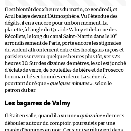
Il est bientôt deux heures du matin, ce vendredi, et
Arul balaye devant L’Atmosphère. Vu l’étendue des
dégâts, il en a encore pour un bon moment. La
placette, à l’angle du Quai de Valmy et de la rue des
e
Récollets, le long du canal Saint-Martin dans le 10
arrondissement de Paris, porte encore les stigmates
du violent affrontement entre des hooligans niçois et
parisiens survenu quelques heures plus tôt, vers 23
heures 30. Sur des dizaines de mètres, le sol est jonché
d’éclats de verre, de bouteilles de bière et de Prosecco
bon marché sectionnées en deux. La scène n’a
pourtant duré que
« quelques minutes »
, selon le
patron du bar.
Les bagarres de Valmy
Il était en salle, quand il a vu une
« quinzaine
»
de mecs
débouler autour du comptoir, poursuivis par une
marée d’hommes en noir. Ceux qui se réfugient dans