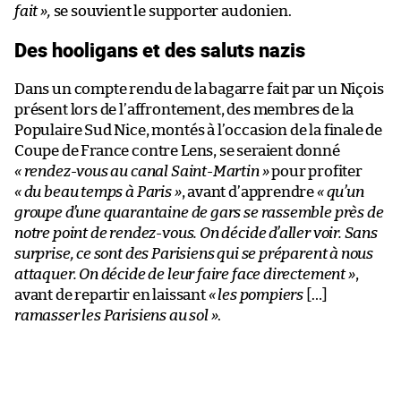
fait
»,
se souvient le supporter audonien.
Des hooligans et des saluts nazis
Dans un compte rendu de la bagarre fait par un Niçois
présent lors de l’affrontement, des membres de la
Populaire Sud Nice, montés à l’occasion de la finale de
Coupe de France contre Lens, se seraient donné
«
rendez-vous au canal Saint-Martin
»
pour profiter
«
du beau temps à Paris
»
, avant d’apprendre
«
qu’un
groupe d’une quarantaine de gars se rassemble près de
notre point de rendez-vous. On décide d’aller voir. Sans
surprise, ce sont des Parisiens qui se préparent à nous
attaquer. On décide de leur faire face directement
»
,
avant de repartir en laissant
«
les pompiers
[…]
ramasser les Parisiens au sol
»
.