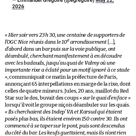
2026
«
Hier soir vers 23 h 30, une centaine de supporters de
e
l’OGC Nice réunis dans le 10
arrondissement
[…]
,
d’abord dans un bar puis sur la voie publique, ont
déambulé, cherchant manifestement à en découdre
avec les badauds, jusqu’au quai de Valmy où une
importante rixe a éclaté pour un motif ignoré à ce stade
»
, communiquait ce matin la préfecture de Paris,
annonçant 65 interpellations en marge de la rixe, dont
celles de quatre mineurs. Jules, 20 ans, maillot du Red
Star sur le dos, buvait des coups
«
sur le quai d’en face
»
lorsqu’il voit le groupe niçois déambuler sur les quais.
«
Ils cherchaient des Indep’ VA et Karsud qui étaient
posés plus bas, ils étaient environ 150 contre 30. Ils ont
commencé à se taper sur le pont, puis sont descendus
du côté du bar. Les keufs guettaient, mais ils n’ont rien