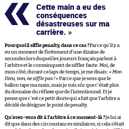
Cette main a eu des
conséquences
désastreuses sur ma
carrière.
Pourquoi il siffle penalty, dans ce cas ?
Parce qu’il y a
eu un moment de flottement d’une dizaine de
secondes lors duquel les joueurs français parlent à
l’arbitre et le convainquent de siffler faute. Moi, de
mon côté, durant ce laps de temps, je me disais :
« Mon
Dieu, non, ne siffle pas ! »
Parce que je sens que le
ballon tape ma main, mais je suis sûr que c’était plus
du domaine du réflexe que de l’intentionnel. Et je
pense que c’est ce petit doute qui a fait que l’arbitre a
décidé de désigner le point de penalty.
Qu’avez-vous dit à l’arbitre à ce moment-là ?
Je lui ai
dit que dans des circonstances similaires, si cela s’était