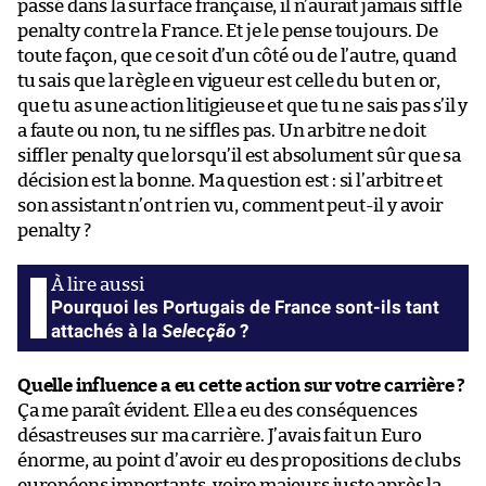
passé dans la surface française, il n’aurait jamais sifflé
penalty contre la France. Et je le pense toujours. De
toute façon, que ce soit d’un côté ou de l’autre, quand
tu sais que la règle en vigueur est celle du but en or,
que tu as une action litigieuse et que tu ne sais pas s’il y
a faute ou non, tu ne siffles pas. Un arbitre ne doit
siffler penalty que lorsqu’il est absolument sûr que sa
décision est la bonne. Ma question est : si l’arbitre et
son assistant n’ont rien vu, comment peut-il y avoir
penalty ?
Pourquoi les Portugais de France sont-ils tant
Selecção
attachés à la
?
Quelle influence a eu cette action sur votre carrière ?
Ça me paraît évident. Elle a eu des conséquences
désastreuses sur ma carrière. J’avais fait un Euro
énorme, au point d’avoir eu des propositions de clubs
européens importants, voire majeurs juste après la