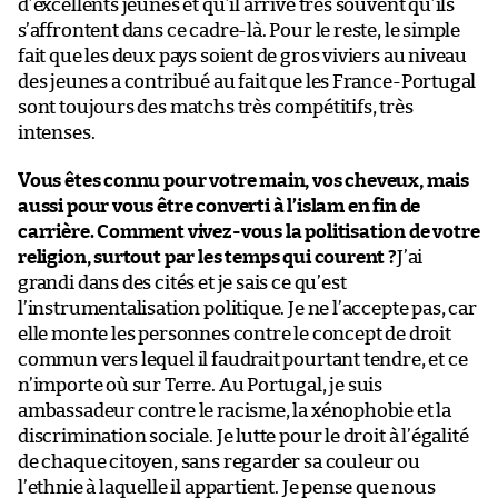
d’excellents jeunes et qu’il arrive très souvent qu’ils
s’affrontent dans ce cadre-là. Pour le reste, le simple
fait que les deux pays soient de gros viviers au niveau
des jeunes a contribué au fait que les France-Portugal
sont toujours des matchs très compétitifs, très
intenses.
Vous êtes connu pour votre main, vos cheveux, mais
aussi pour vous être converti à l’islam en fin de
carrière. Comment vivez-vous la politisation de votre
religion, surtout par les temps qui courent ?
J’ai
grandi dans des cités et je sais ce qu’est
l’instrumentalisation politique. Je ne l’accepte pas, car
elle monte les personnes contre le concept de droit
commun vers lequel il faudrait pourtant tendre, et ce
n’importe où sur Terre. Au Portugal, je suis
ambassadeur contre le racisme, la xénophobie et la
discrimination sociale. Je lutte pour le droit à l’égalité
de chaque citoyen, sans regarder sa couleur ou
l’ethnie à laquelle il appartient. Je pense que nous