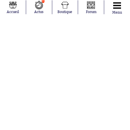
10
Accueil
Actus
Boutique
Forum
Menu
Abonnements
Contacts
La boutique SO PRESS
Mentions légales
Conditions générales d'utilisation
Publicité
Consentement RGPD
Recrutement
Joueurs en
Équipes en
tendance
tendance
Mohamed
Chelsea