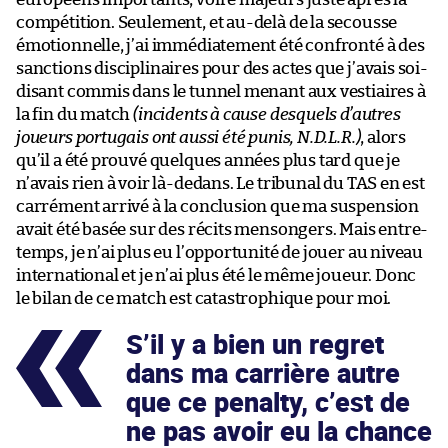
compétition. Seulement, et au-delà de la secousse
émotionnelle, j’ai immédiatement été confronté à des
sanctions disciplinaires pour des actes que j’avais soi-
disant commis dans le tunnel menant aux vestiaires à
la fin du match
(incidents à cause desquels d’autres
joueurs portugais ont aussi été punis, N.D.L.R.)
, alors
qu’il a été prouvé quelques années plus tard que je
n’avais rien à voir là-dedans. Le tribunal du TAS en est
carrément arrivé à la conclusion que ma suspension
avait été basée sur des récits mensongers. Mais entre-
temps, je n’ai plus eu l’opportunité de jouer au niveau
international et je n’ai plus été le même joueur. Donc
le bilan de ce match est catastrophique pour moi.
S’il y a bien un regret
dans ma carrière autre
que ce penalty, c’est de
ne pas avoir eu la chance