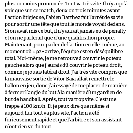
plus ou moins prononcée. Tout va très vite. Il n’y a qu’à
voir que sur ce match, deux ou trois minutes avant
l’action litigieuse, Fabien Barthez fait l’arrêt de sa vie
pour sortir une tête que tout le monde voyait dedans.
Si on avait mis ce but, il n’y aurait jamais eu de penalty
et on ne parlerait que d’une qualification propre.
Maintenant, pour parler de l’action en elle-même, au
moment où
« ça »
arrive, l’équipe est en déséquilibre
total. Moi-même, je me retrouve à couvrir le poteau
gauche alors que j’aurais dû couvrir le poteau droit,
comme je jouais latéral droit. J’ai très vite compris que
la mauvaise sortie de Vítor Baía allait remettre le
ballon en jeu, donc j’ai essayé de me placer de manière
à fermer l’angle du but à la manière d’un gardien de
but de handball. Après, tout va trop vite. C’est une
frappe à 100 km/h. Et je peux dire que même si
aujourd’hui tout va plus vite, l’action a été
furieusement rapide et que l’arbitre et son assistant
n’ont rien vu du tout.