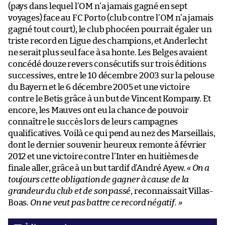
(pays dans lequel l’OM n’a jamais gagné en sept
voyages) face au FC Porto (club contre l’OM n’a jamais
gagné tout court), le club phocéen pourrait égaler un
triste record en Ligue des champions, et Anderlecht
ne serait plus seul face à sa honte. Les Belges avaient
concédé douze revers consécutifs sur trois éditions
successives, entre le 10 décembre 2003 sur la pelouse
du Bayern et le 6 décembre 2005 et une victoire
contre le Betis grâce à un but de Vincent Kompany. Et
encore, les Mauves ont eu la chance de pouvoir
connaître le succès lors de leurs campagnes
qualificatives. Voilà ce qui pend au nez des Marseillais,
dont le dernier souvenir heureux remonte à février
2012 et une victoire contre l’Inter en huitièmes de
finale aller, grâce à un but tardif d’André Ayew.
« On a
toujours cette obligation de gagner à cause de la
grandeur du club et de son passé
, reconnaissait Villas-
Boas.
On ne veut pas battre ce record négatif. »