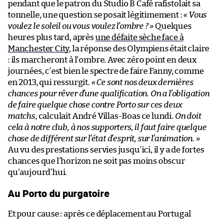
pendant que le patron du Studio B Café rafistolait sa
tonnelle, une question se posait légitimement :
« Vous
voulez le soleil ou vous voulez l’ombre ? »
Quelques
heures plus tard, après
une défaite sèche face à
Manchester City
, la réponse des Olympiens était claire
: ils marcheront à l’ombre. Avec zéro point en deux
journées, c’est bien le spectre de faire Fanny, comme
en 2013, qui ressurgit.
« Ce sont nos deux dernières
chances pour rêver d’une qualification. On a l’obligation
de faire quelque chose contre Porto sur ces deux
matchs
, calculait André Villas-Boas ce lundi.
On doit
cela à notre club, à nos supporters, il faut faire quelque
chose de différent sur l’état d’esprit, sur l’animation. »
Au vu des prestations servies jusqu’ici, il y a de fortes
chances que l’horizon ne soit pas moins obscur
qu’aujourd’hui.
Au Porto du purgatoire
Et pour cause : après ce déplacement au Portugal