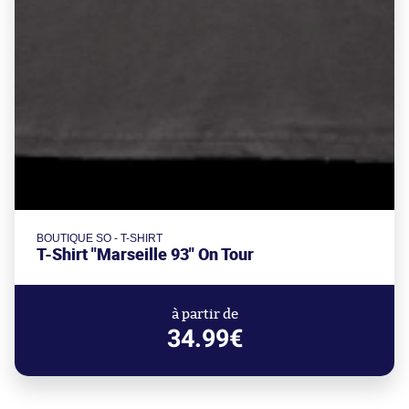
BOUTIQUE SO - T-SHIRT
T-Shirt "Marseille 93" On Tour
à partir de
34.99€