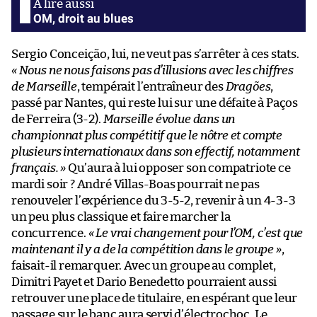
OM, droit au blues
Sergio Conceição, lui, ne veut pas s’arrêter à ces stats.
« Nous ne nous faisons pas d’illusions avec les chiffres
de Marseille
, tempérait l’entraîneur des
Dragões
,
passé par Nantes, qui reste lui sur une défaite à Paços
de Ferreira (3-2).
Marseille évolue dans un
championnat plus compétitif que le nôtre et compte
plusieurs internationaux dans son effectif, notamment
français. »
Qu’aura à lui opposer son compatriote ce
mardi soir ? André Villas-Boas pourrait ne pas
renouveler l’expérience du 3-5-2, revenir à un 4-3-3
un peu plus classique et faire marcher la
concurrence.
« Le vrai changement pour l’OM, c’est que
maintenant il y a de la compétition dans le groupe »
,
faisait-il remarquer. Avec un groupe au complet,
Dimitri Payet et Dario Benedetto pourraient aussi
retrouver une place de titulaire, en espérant que leur
passage sur le banc aura servi d’électrochoc. Le