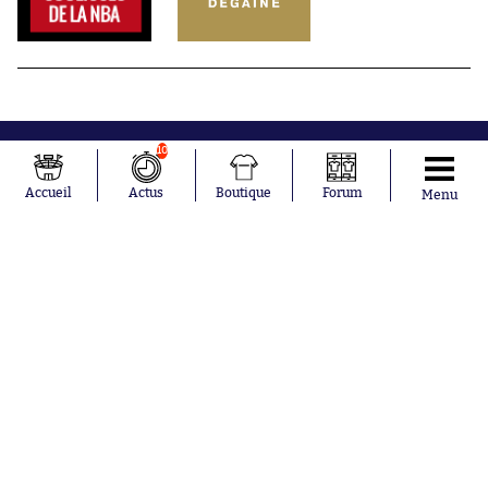
10
Accueil
Actus
Boutique
Forum
Menu
Abonnements
Contacts
La boutique SO PRESS
Mentions légales
Conditions générales d'utilisation
Publicité
Consentement RGPD
Recrutement
Joueurs en
Équipes en
tendance
tendance
Mohamed
Chelsea
Salah
Paris Saint-
Mykhailo
Germain
Mudryk
Bordeaux
Neymar
Olympique
Khalis Merah
lyonnais
Loïs Openda
FIFA