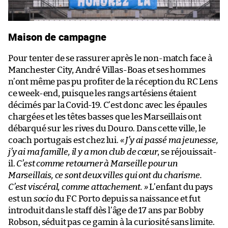
Maison de campagne
Pour tenter de se rassurer après le non-match face à
Manchester City, André Villas-Boas et ses hommes
n’ont même pas pu profiter de la réception du RC Lens
ce week-end, puisque les rangs artésiens étaient
décimés par la Covid-19. C’est donc avec les épaules
chargées et les têtes basses que les Marseillais ont
débarqué sur les rives du Douro. Dans cette ville, le
coach portugais est chez lui.
« J’y ai passé ma jeunesse,
j’y ai ma famille, il y a mon club de cœur
, se réjouissait-
il.
C’est comme retourner à Marseille pour un
Marseillais, ce sont deux villes qui ont du charisme.
C’est viscéral, comme attachement. »
L’enfant du pays
est un
socio
du FC Porto depuis sa naissance et fut
introduit dans le staff dès l’âge de 17 ans par Bobby
Robson, séduit pas ce gamin à la curiosité sans limite.