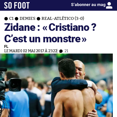
S’abonner au mag
C1
DEMIES
REAL-ATLÉTICO (3-0)
Zidane : «
Cristiano ?
C’est un monstre
»
FL
LE MARDI 02 MAI 2017 À 23:22
21