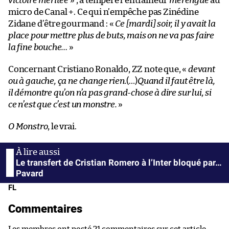
victoire méritée
» , a tempéré l’entraîneur
merengue
au
micro de Canal +. Ce qui n’empêche pas Zinédine
Zidane d’être gourmand : «
Ce [mardi] soir, il y avait la
place pour mettre plus de buts, mais on ne va pas faire
la fine bouche…
»
Concernant Cristiano Ronaldo, ZZ note que, «
devant
ou à gauche, ça ne change rien.
(…)
Quand il faut être là,
il démontre qu’on n’a pas grand-chose à dire sur lui, si
ce n’est que c’est un monstre.
»
O Monstro
, le vrai.
Le transfert de Cristian Romero à l’Inter bloqué par…
Pavard
FL
Commentaires